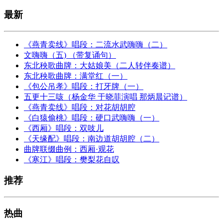
最新
《燕青卖线》唱段：二流水武嗨嗨（二）
文嗨嗨（五) （带复诵句）
东北秧歌曲牌：大姑娘美（二人转伴奏谱）
东北秧歌曲牌：满堂红（一）
《包公吊孝》唱段：打牙牌（一）
五更十三咳（杨金华 于晓菲演唱 那炳晨记谱）
《燕青卖线》唱段：对花胡胡腔
《白猿偷桃》唱段：硬口武嗨嗨（一）
《西厢》唱段：双吱儿
《天缘配》唱段：南边道胡胡腔（二）
曲牌联缀曲例：西厢·观花
《寒江》唱段：樊梨花自叹
推荐
热曲