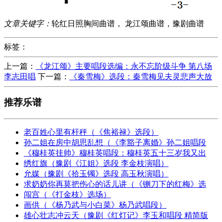
文章关键字：
轮红日照胸间曲谱， 龙江颂曲谱，豫剧曲谱
标签：
上一篇：
《龙江颂》主要唱段选编：永不忘阶级斗争 第八场
李志田唱
下一篇：
《秦雪梅》选段：秦雪梅见夫灵悲声大放
推荐乐谱
老百姓心里有杆秤（《焦裕禄》选段）
孙二姐在房中胡思乱想（《李豁子离婚》孙二姐唱段
《穆桂英挂帅》穆桂英唱段：穆桂英五十三岁我又出
绣红旗（豫剧《江姐》选段 李金枝演唱）
允媒（豫剧《拾玉镯》选段 高玉秋演唱）
求奶奶你再莫把伤心的话儿讲（《铡刀下的红梅》选
闯宫（《打金枝》选场）
画供（《杨乃武与小白菜》杨乃武唱段）
雄心壮志冲云天（豫剧《红灯记》李玉和唱段 精简版