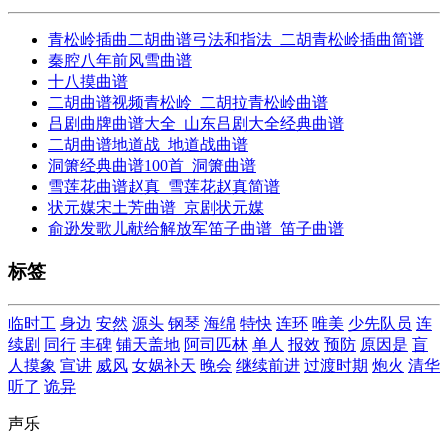
青松岭插曲二胡曲谱弓法和指法_二胡青松岭插曲简谱
秦腔八年前风雪曲谱
十八摸曲谱
二胡曲谱视频青松岭_二胡拉青松岭曲谱
吕剧曲牌曲谱大全_山东吕剧大全经典曲谱
二胡曲谱地道战_地道战曲谱
洞箫经典曲谱100首_洞箫曲谱
雪莲花曲谱赵真_雪莲花赵真简谱
状元媒宋土芳曲谱_京剧状元媒
俞逊发歌儿献给解放军笛子曲谱_笛子曲谱
标签
临时工
身边
安然
源头
钢琴
海绵
特快
连环
唯美
少先队员
连
续剧
同行
丰碑
铺天盖地
阿司匹林
单人
报效
预防
原因是
盲
人摸象
宣讲
威风
女娲补天
晚会
继续前进
过渡时期
炮火
清华
听了
诡异
声乐