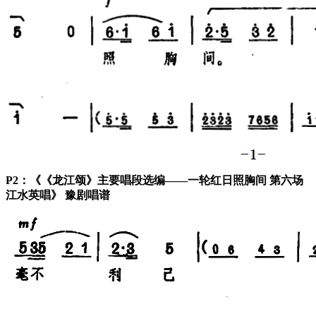
P2：《《龙江颂》主要唱段选编——一轮红日照胸间 第六场
江水英唱》 豫剧唱谱