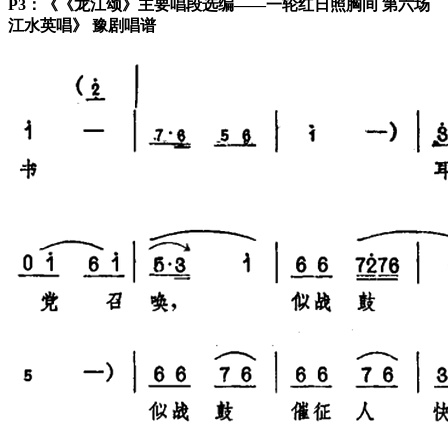
P3：《《龙江颂》主要唱段选编——一轮红日照胸间 第六场
江水英唱》 豫剧唱谱