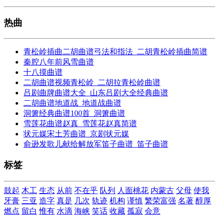
热曲
青松岭插曲二胡曲谱弓法和指法_二胡青松岭插曲简谱
秦腔八年前风雪曲谱
十八摸曲谱
二胡曲谱视频青松岭_二胡拉青松岭曲谱
吕剧曲牌曲谱大全_山东吕剧大全经典曲谱
二胡曲谱地道战_地道战曲谱
洞箫经典曲谱100首_洞箫曲谱
雪莲花曲谱赵真_雪莲花赵真简谱
状元媒宋土芳曲谱_京剧状元媒
俞逊发歌儿献给解放军笛子曲谱_笛子曲谱
标签
鼓起
木工
生态
从前
不在乎
队列
人面桃花
内蒙古
父母
使我
牙膏
三亚
造字
真是
几次
轨迹
机构
谨慎
繁荣富强
名著
醇厚
燃点
留白
惟有
水滴
海峡
笑话
收藏
孤寂
会意