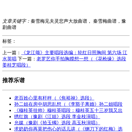
文章关键字：
秦雪梅见夫灵悲声大放曲谱， 秦雪梅曲谱，豫
剧曲谱
标签：
上一篇：
《龙江颂》主要唱段选编：轮红日照胸间 第六场 江
水英唱
下一篇：
老罗艺你手拍胸膛想一想（《花枪缘》选段
姜桂芝唱段）
推荐乐谱
老百姓心里有杆秤（《焦裕禄》选段）
孙二姐在房中胡思乱想（《李豁子离婚》孙二姐唱段
《穆桂英挂帅》穆桂英唱段：穆桂英五十三岁我又出
绣红旗（豫剧《江姐》选段 李金枝演唱）
允媒（豫剧《拾玉镯》选段 高玉秋演唱）
求奶奶你再莫把伤心的话儿讲（《铡刀下的红梅》选