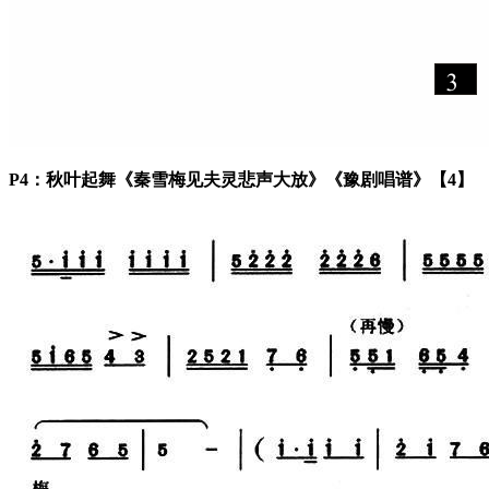
P4：秋叶起舞《秦雪梅见夫灵悲声大放》《豫剧唱谱》【4】