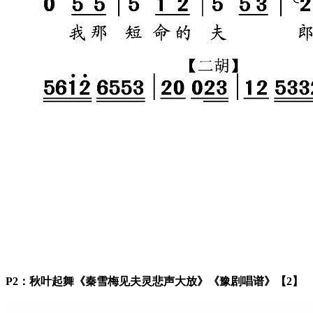
P2：秋叶起舞《秦雪梅见夫灵悲声大放》《豫剧唱谱》【2】