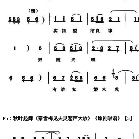
P5：秋叶起舞《秦雪梅见夫灵悲声大放》《豫剧唱谱》【5】