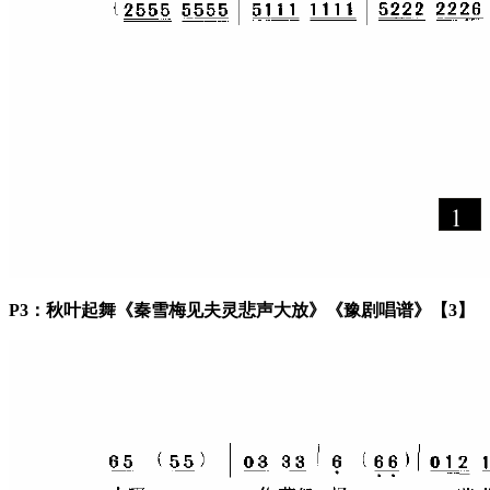
P3：秋叶起舞《秦雪梅见夫灵悲声大放》《豫剧唱谱》【3】