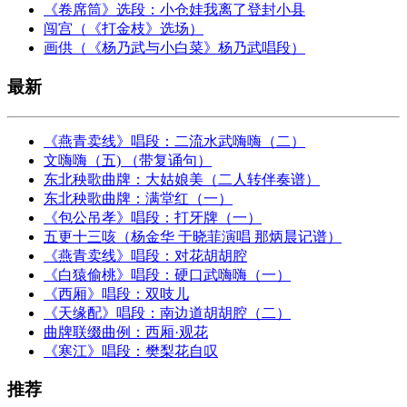
《卷席筒》选段：小仓娃我离了登封小县
闯宫（《打金枝》选场）
画供（《杨乃武与小白菜》杨乃武唱段）
最新
《燕青卖线》唱段：二流水武嗨嗨（二）
文嗨嗨（五) （带复诵句）
东北秧歌曲牌：大姑娘美（二人转伴奏谱）
东北秧歌曲牌：满堂红（一）
《包公吊孝》唱段：打牙牌（一）
五更十三咳（杨金华 于晓菲演唱 那炳晨记谱）
《燕青卖线》唱段：对花胡胡腔
《白猿偷桃》唱段：硬口武嗨嗨（一）
《西厢》唱段：双吱儿
《天缘配》唱段：南边道胡胡腔（二）
曲牌联缀曲例：西厢·观花
《寒江》唱段：樊梨花自叹
推荐