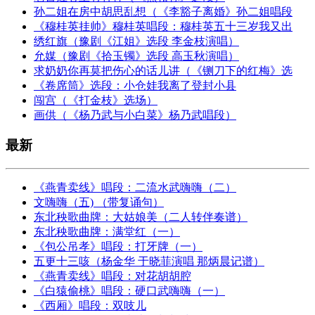
孙二姐在房中胡思乱想（《李豁子离婚》孙二姐唱段
《穆桂英挂帅》穆桂英唱段：穆桂英五十三岁我又出
绣红旗（豫剧《江姐》选段 李金枝演唱）
允媒（豫剧《拾玉镯》选段 高玉秋演唱）
求奶奶你再莫把伤心的话儿讲（《铡刀下的红梅》选
《卷席筒》选段：小仓娃我离了登封小县
闯宫（《打金枝》选场）
画供（《杨乃武与小白菜》杨乃武唱段）
最新
《燕青卖线》唱段：二流水武嗨嗨（二）
文嗨嗨（五) （带复诵句）
东北秧歌曲牌：大姑娘美（二人转伴奏谱）
东北秧歌曲牌：满堂红（一）
《包公吊孝》唱段：打牙牌（一）
五更十三咳（杨金华 于晓菲演唱 那炳晨记谱）
《燕青卖线》唱段：对花胡胡腔
《白猿偷桃》唱段：硬口武嗨嗨（一）
《西厢》唱段：双吱儿