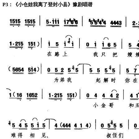
P3：《小仓娃我离了登封小县》豫剧唱谱