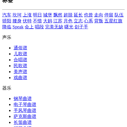
标签
汽车
坎坷
上涨
明日
城堡
飘然
超脱
延长
也曾
走向
停留
队伍
骄阳
腰身
伏特
不惜
大妈
江苏
月色
立志
心系
背叛
五星红旗
降临
Speak
会上
唱段
完美无缺
曙光
刽子手
声乐
通俗谱
儿歌谱
合唱谱
民歌谱
美声谱
戏曲谱
器乐
钢琴曲谱
电子琴曲谱
手风琴曲谱
萨克斯曲谱
长笛曲谱