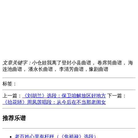
文章关键字：
小仓娃我离了登封小县曲谱， 卷席筒曲谱， 海
连池曲谱， 潘永长曲谱， 李清芳曲谱，豫剧曲谱
标签：
上一篇：
《刘胡兰》选段：保卫咱解放区好地方
下一篇：
《抬花轿》周凤莲唱段：从今后在不当那老闺女
推荐乐谱
老百姓心里有杆秤（《焦裕禄》选段）