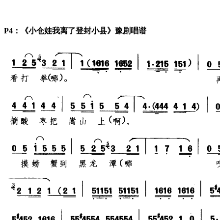
P4：《小仓娃我离了登封小县》豫剧唱谱