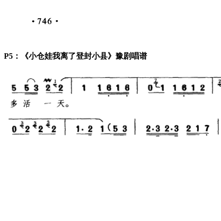
P5：《小仓娃我离了登封小县》豫剧唱谱