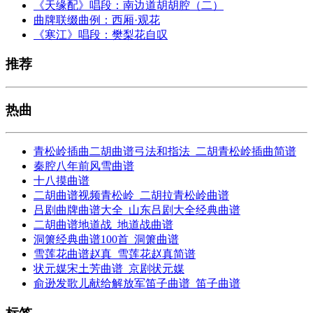
《天缘配》唱段：南边道胡胡腔（二）
曲牌联缀曲例：西厢·观花
《寒江》唱段：樊梨花自叹
推荐
热曲
青松岭插曲二胡曲谱弓法和指法_二胡青松岭插曲简谱
秦腔八年前风雪曲谱
十八摸曲谱
二胡曲谱视频青松岭_二胡拉青松岭曲谱
吕剧曲牌曲谱大全_山东吕剧大全经典曲谱
二胡曲谱地道战_地道战曲谱
洞箫经典曲谱100首_洞箫曲谱
雪莲花曲谱赵真_雪莲花赵真简谱
状元媒宋土芳曲谱_京剧状元媒
俞逊发歌儿献给解放军笛子曲谱_笛子曲谱