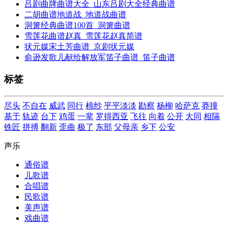
吕剧曲牌曲谱大全_山东吕剧大全经典曲谱
二胡曲谱地道战_地道战曲谱
洞箫经典曲谱100首_洞箫曲谱
雪莲花曲谱赵真_雪莲花赵真简谱
状元媒宋土芳曲谱_京剧状元媒
俞逊发歌儿献给解放军笛子曲谱_笛子曲谱
标签
尽头
不自在
威武
同行
棉纱
平平淡淡
勘察
杨柳
哈萨克
莽撞
基于
轨迹
台下
鸡蛋
一辈
罗得西亚
飞往
向着
公开
大同
相隔
铁匠
拼搏
翻新
歪曲
极了
东部
父母亲
乡下
公安
声乐
通俗谱
儿歌谱
合唱谱
民歌谱
美声谱
戏曲谱