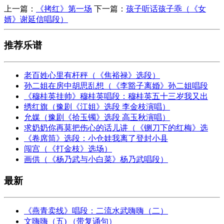
上一篇：
《拷红》第一场
下一篇：
孩子听话孩子乖（《女
婿》谢延信唱段）
推荐乐谱
老百姓心里有杆秤（《焦裕禄》选段）
孙二姐在房中胡思乱想（《李豁子离婚》孙二姐唱段
《穆桂英挂帅》穆桂英唱段：穆桂英五十三岁我又出
绣红旗（豫剧《江姐》选段 李金枝演唱）
允媒（豫剧《拾玉镯》选段 高玉秋演唱）
求奶奶你再莫把伤心的话儿讲（《铡刀下的红梅》选
《卷席筒》选段：小仓娃我离了登封小县
闯宫（《打金枝》选场）
画供（《杨乃武与小白菜》杨乃武唱段）
最新
《燕青卖线》唱段：二流水武嗨嗨（二）
文嗨嗨（五) （带复诵句）