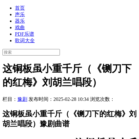
首页
声乐
器乐
戏曲
PDF乐谱
歌词大全
这铜板虽小重千斤（《铡刀下
的红梅》刘胡兰唱段）
栏目：
豫剧
发布时间：2025-02-28 10:34
浏览次数：
这铜板虽小重千斤（《铡刀下的红梅》刘
胡兰唱段）豫剧曲谱