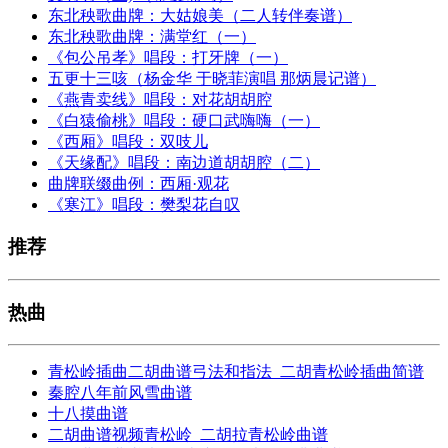
东北秧歌曲牌：大姑娘美（二人转伴奏谱）
东北秧歌曲牌：满堂红（一）
《包公吊孝》唱段：打牙牌（一）
五更十三咳（杨金华 于晓菲演唱 那炳晨记谱）
《燕青卖线》唱段：对花胡胡腔
《白猿偷桃》唱段：硬口武嗨嗨（一）
《西厢》唱段：双吱儿
《天缘配》唱段：南边道胡胡腔（二）
曲牌联缀曲例：西厢·观花
《寒江》唱段：樊梨花自叹
推荐
热曲
青松岭插曲二胡曲谱弓法和指法_二胡青松岭插曲简谱
秦腔八年前风雪曲谱
十八摸曲谱
二胡曲谱视频青松岭_二胡拉青松岭曲谱