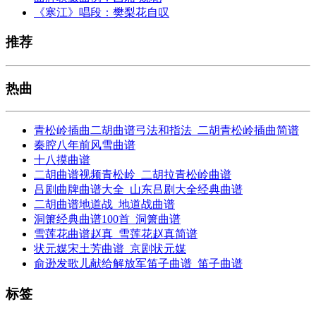
《寒江》唱段：樊梨花自叹
推荐
热曲
青松岭插曲二胡曲谱弓法和指法_二胡青松岭插曲简谱
秦腔八年前风雪曲谱
十八摸曲谱
二胡曲谱视频青松岭_二胡拉青松岭曲谱
吕剧曲牌曲谱大全_山东吕剧大全经典曲谱
二胡曲谱地道战_地道战曲谱
洞箫经典曲谱100首_洞箫曲谱
雪莲花曲谱赵真_雪莲花赵真简谱
状元媒宋土芳曲谱_京剧状元媒
俞逊发歌儿献给解放军笛子曲谱_笛子曲谱
标签