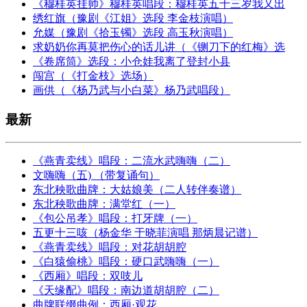
《穆桂英挂帅》穆桂英唱段：穆桂英五十三岁我又出
绣红旗（豫剧《江姐》选段 李金枝演唱）
允媒（豫剧《拾玉镯》选段 高玉秋演唱）
求奶奶你再莫把伤心的话儿讲（《铡刀下的红梅》选
《卷席筒》选段：小仓娃我离了登封小县
闯宫（《打金枝》选场）
画供（《杨乃武与小白菜》杨乃武唱段）
最新
《燕青卖线》唱段：二流水武嗨嗨（二）
文嗨嗨（五) （带复诵句）
东北秧歌曲牌：大姑娘美（二人转伴奏谱）
东北秧歌曲牌：满堂红（一）
《包公吊孝》唱段：打牙牌（一）
五更十三咳（杨金华 于晓菲演唱 那炳晨记谱）
《燕青卖线》唱段：对花胡胡腔
《白猿偷桃》唱段：硬口武嗨嗨（一）
《西厢》唱段：双吱儿
《天缘配》唱段：南边道胡胡腔（二）
曲牌联缀曲例：西厢·观花