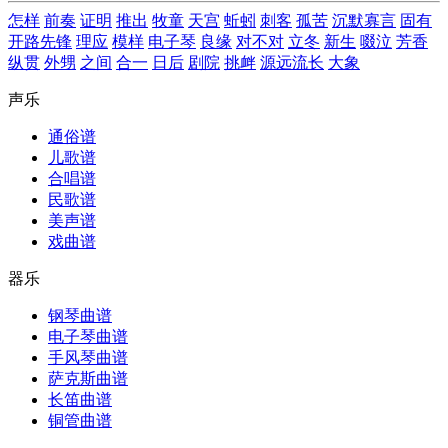
怎样
前奏
证明
推出
牧童
天宫
蚯蚓
刺客
孤苦
沉默寡言
固有
开路先锋
理应
模样
电子琴
良缘
对不对
立冬
新生
啜泣
芳香
纵贯
外甥
之间
合一
日后
剧院
挑衅
源远流长
大象
声乐
通俗谱
儿歌谱
合唱谱
民歌谱
美声谱
戏曲谱
器乐
钢琴曲谱
电子琴曲谱
手风琴曲谱
萨克斯曲谱
长笛曲谱
铜管曲谱