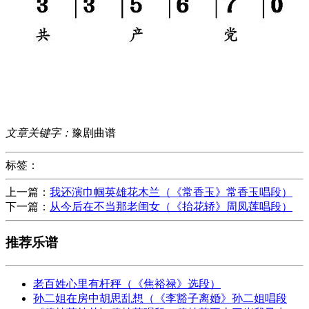
文章关键字：
豫剧曲谱
标签：
上一篇：
我还演巾帼英雄花木兰（《常香玉》常香玉唱段）
下一篇：
从今后在不当那老闺女（《抬花轿》周凤莲唱段）
推荐乐谱
老百姓心里有杆秤（《焦裕禄》选段）
孙二姐在房中胡思乱想（《李豁子离婚》孙二姐唱段