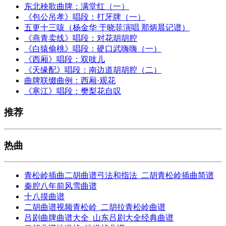
东北秧歌曲牌：满堂红（一）
《包公吊孝》唱段：打牙牌（一）
五更十三咳（杨金华 于晓菲演唱 那炳晨记谱）
《燕青卖线》唱段：对花胡胡腔
《白猿偷桃》唱段：硬口武嗨嗨（一）
《西厢》唱段：双吱儿
《天缘配》唱段：南边道胡胡腔（二）
曲牌联缀曲例：西厢·观花
《寒江》唱段：樊梨花自叹
推荐
热曲
青松岭插曲二胡曲谱弓法和指法_二胡青松岭插曲简谱
秦腔八年前风雪曲谱
十八摸曲谱
二胡曲谱视频青松岭_二胡拉青松岭曲谱
吕剧曲牌曲谱大全_山东吕剧大全经典曲谱