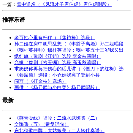
一篇：
雪中送炭（《风流才子唐伯虎》唐伯虎唱段）
推荐乐谱
老百姓心里有杆秤（《焦裕禄》选段）
孙二姐在房中胡思乱想（《李豁子离婚》孙二姐唱段
《穆桂英挂帅》穆桂英唱段：穆桂英五十三岁我又出
绣红旗（豫剧《江姐》选段 李金枝演唱）
允媒（豫剧《拾玉镯》选段 高玉秋演唱）
求奶奶你再莫把伤心的话儿讲（《铡刀下的红梅》选
《卷席筒》选段：小仓娃我离了登封小县
闯宫（《打金枝》选场）
画供（《杨乃武与小白菜》杨乃武唱段）
最新
《燕青卖线》唱段：二流水武嗨嗨（二）
文嗨嗨（五) （带复诵句）
东北秧歌曲牌：大姑娘美（二人转伴奏谱）