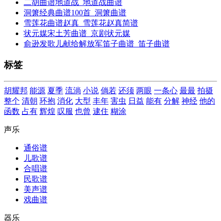
二胡曲谱地道战_地道战曲谱
洞箫经典曲谱100首_洞箫曲谱
雪莲花曲谱赵真_雪莲花赵真简谱
状元媒宋土芳曲谱_京剧状元媒
俞逊发歌儿献给解放军笛子曲谱_笛子曲谱
标签
胡耀邦
能源
夏季
流淌
小说
倘若
还须
两眼
一条心
最最
拍摄
整个
清朝
环抱
消化
大型
丰年
害虫
日益
能有
分解
神经
他的
函数
占有
辉煌
叹服
也曾
逮住
糊涂
声乐
通俗谱
儿歌谱
合唱谱
民歌谱
美声谱
戏曲谱
器乐