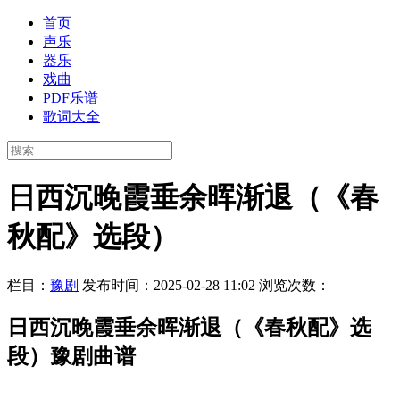
首页
声乐
器乐
戏曲
PDF乐谱
歌词大全
日西沉晚霞垂余晖渐退（《春
秋配》选段）
栏目：
豫剧
发布时间：2025-02-28 11:02
浏览次数：
日西沉晚霞垂余晖渐退（《春秋配》选
段）豫剧曲谱