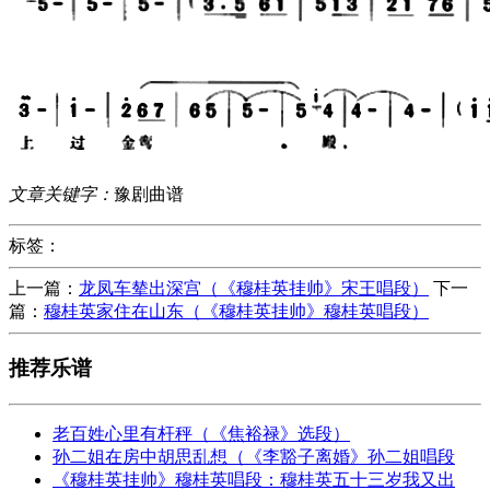
文章关键字：
豫剧曲谱
标签：
上一篇：
龙凤车辇出深宫（《穆桂英挂帅》宋王唱段）
下一
篇：
穆桂英家住在山东（《穆桂英挂帅》穆桂英唱段）
推荐乐谱
老百姓心里有杆秤（《焦裕禄》选段）
孙二姐在房中胡思乱想（《李豁子离婚》孙二姐唱段
《穆桂英挂帅》穆桂英唱段：穆桂英五十三岁我又出