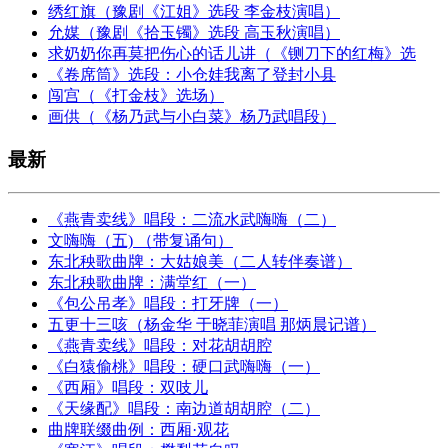
绣红旗（豫剧《江姐》选段 李金枝演唱）
允媒（豫剧《拾玉镯》选段 高玉秋演唱）
求奶奶你再莫把伤心的话儿讲（《铡刀下的红梅》选
《卷席筒》选段：小仓娃我离了登封小县
闯宫（《打金枝》选场）
画供（《杨乃武与小白菜》杨乃武唱段）
最新
《燕青卖线》唱段：二流水武嗨嗨（二）
文嗨嗨（五) （带复诵句）
东北秧歌曲牌：大姑娘美（二人转伴奏谱）
东北秧歌曲牌：满堂红（一）
《包公吊孝》唱段：打牙牌（一）
五更十三咳（杨金华 于晓菲演唱 那炳晨记谱）
《燕青卖线》唱段：对花胡胡腔
《白猿偷桃》唱段：硬口武嗨嗨（一）
《西厢》唱段：双吱儿
《天缘配》唱段：南边道胡胡腔（二）
曲牌联缀曲例：西厢·观花