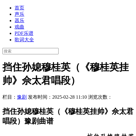
首页
声乐
器乐
戏曲
PDF乐谱
歌词大全
挡住孙媳穆桂英（《穆桂英挂
帅》佘太君唱段）
栏目：
豫剧
发布时间：2025-02-28 11:10
浏览次数：
挡住孙媳穆桂英（《穆桂英挂帅》佘太君
唱段）豫剧曲谱