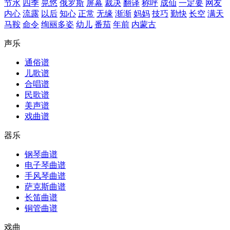
节水
四季
晃悠
俄罗斯
屏幕
裁决
翻译
称呼
成仙
一定要
网友
内心
流露
以后
知心
正常
无缘
渐渐
妈妈
技巧
勤快
长空
满天
马鞍
命令
绚丽多姿
幼儿
番茄
年前
内蒙古
声乐
通俗谱
儿歌谱
合唱谱
民歌谱
美声谱
戏曲谱
器乐
钢琴曲谱
电子琴曲谱
手风琴曲谱
萨克斯曲谱
长笛曲谱
铜管曲谱
戏曲