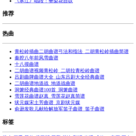
《寒江》唱段：樊梨花自叹
推荐
热曲
青松岭插曲二胡曲谱弓法和指法_二胡青松岭插曲简谱
秦腔八年前风雪曲谱
十八摸曲谱
二胡曲谱视频青松岭_二胡拉青松岭曲谱
吕剧曲牌曲谱大全_山东吕剧大全经典曲谱
二胡曲谱地道战_地道战曲谱
洞箫经典曲谱100首_洞箫曲谱
雪莲花曲谱赵真_雪莲花赵真简谱
状元媒宋土芳曲谱_京剧状元媒
俞逊发歌儿献给解放军笛子曲谱_笛子曲谱
标签