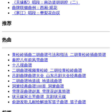
《天缘配》唱段：南边道胡胡腔（二）
曲牌联缀曲例：西厢·观花
《寒江》唱段：樊梨花自叹
推荐
热曲
青松岭插曲二胡曲谱弓法和指法_二胡青松岭插曲简谱
秦腔八年前风雪曲谱
十八摸曲谱
二胡曲谱视频青松岭_二胡拉青松岭曲谱
吕剧曲牌曲谱大全_山东吕剧大全经典曲谱
二胡曲谱地道战_地道战曲谱
洞箫经典曲谱100首_洞箫曲谱
雪莲花曲谱赵真_雪莲花赵真简谱
状元媒宋土芳曲谱_京剧状元媒
俞逊发歌儿献给解放军笛子曲谱_笛子曲谱