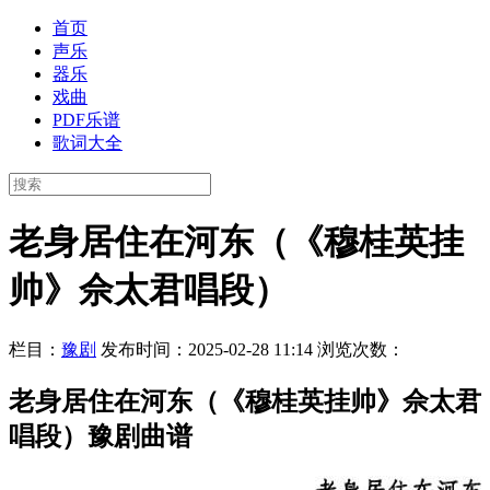
首页
声乐
器乐
戏曲
PDF乐谱
歌词大全
老身居住在河东（《穆桂英挂
帅》佘太君唱段）
栏目：
豫剧
发布时间：2025-02-28 11:14
浏览次数：
老身居住在河东（《穆桂英挂帅》佘太君
唱段）豫剧曲谱