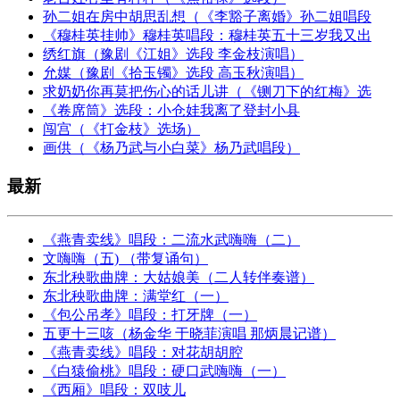
孙二姐在房中胡思乱想（《李豁子离婚》孙二姐唱段
《穆桂英挂帅》穆桂英唱段：穆桂英五十三岁我又出
绣红旗（豫剧《江姐》选段 李金枝演唱）
允媒（豫剧《拾玉镯》选段 高玉秋演唱）
求奶奶你再莫把伤心的话儿讲（《铡刀下的红梅》选
《卷席筒》选段：小仓娃我离了登封小县
闯宫（《打金枝》选场）
画供（《杨乃武与小白菜》杨乃武唱段）
最新
《燕青卖线》唱段：二流水武嗨嗨（二）
文嗨嗨（五) （带复诵句）
东北秧歌曲牌：大姑娘美（二人转伴奏谱）
东北秧歌曲牌：满堂红（一）
《包公吊孝》唱段：打牙牌（一）
五更十三咳（杨金华 于晓菲演唱 那炳晨记谱）
《燕青卖线》唱段：对花胡胡腔
《白猿偷桃》唱段：硬口武嗨嗨（一）
《西厢》唱段：双吱儿