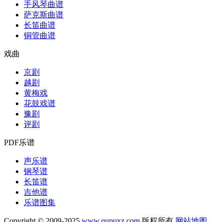
手风琴曲谱
萨克斯曲谱
长笛曲谱
铜管曲谱
戏曲
京剧
越剧
黄梅戏
花鼓戏谱
豫剧
评剧
PDF乐谱
声乐谱
钢琴谱
长笛谱
吉他谱
乐谱图集
Copyright © 2009-2025
www.qupuxz.com
版权所有
网站地图