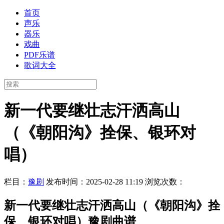
首页
声乐
器乐
戏曲
PDF乐谱
歌词大全
新一代要继壮志汗洒高山
（《朝阳沟》拴保、银环对
唱）
栏目：
豫剧
发布时间：2025-02-28 11:19
浏览次数：
新一代要继壮志汗洒高山（《朝阳沟》拴
保、银环对唱）豫剧曲谱