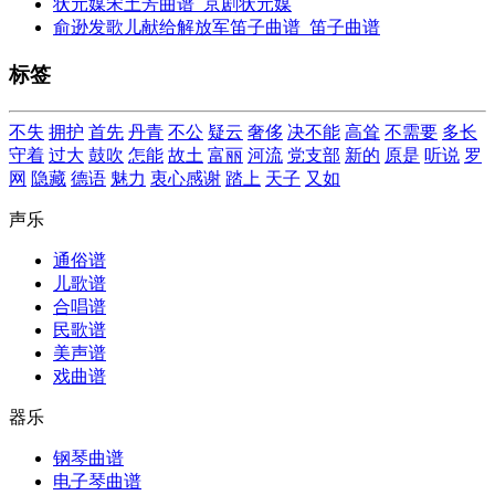
状元媒宋土芳曲谱_京剧状元媒
俞逊发歌儿献给解放军笛子曲谱_笛子曲谱
标签
不失
拥护
首先
丹青
不公
疑云
奢侈
决不能
高耸
不需要
多长
守着
过大
鼓吹
怎能
故土
富丽
河流
党支部
新的
原是
听说
罗
网
隐藏
德语
魅力
衷心感谢
踏上
天子
又如
声乐
通俗谱
儿歌谱
合唱谱
民歌谱
美声谱
戏曲谱
器乐
钢琴曲谱
电子琴曲谱