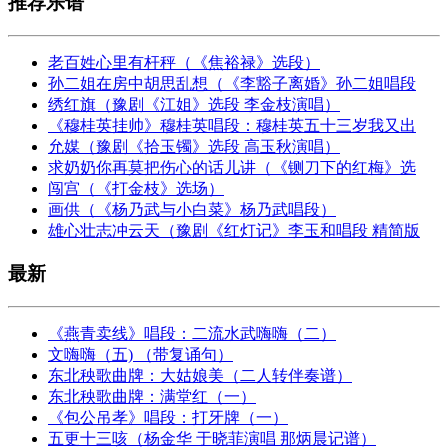
推荐乐谱
老百姓心里有杆秤（《焦裕禄》选段）
孙二姐在房中胡思乱想（《李豁子离婚》孙二姐唱段
绣红旗（豫剧《江姐》选段 李金枝演唱）
《穆桂英挂帅》穆桂英唱段：穆桂英五十三岁我又出
允媒（豫剧《拾玉镯》选段 高玉秋演唱）
求奶奶你再莫把伤心的话儿讲（《铡刀下的红梅》选
闯宫（《打金枝》选场）
画供（《杨乃武与小白菜》杨乃武唱段）
雄心壮志冲云天（豫剧《红灯记》李玉和唱段 精简版
最新
《燕青卖线》唱段：二流水武嗨嗨（二）
文嗨嗨（五) （带复诵句）
东北秧歌曲牌：大姑娘美（二人转伴奏谱）
东北秧歌曲牌：满堂红（一）
《包公吊孝》唱段：打牙牌（一）
五更十三咳（杨金华 于晓菲演唱 那炳晨记谱）