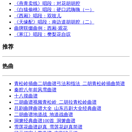
《燕青卖线》唱段：对花胡胡腔
《白猿偷桃》唱段：硬口武嗨嗨（一）
《西厢》唱段：双吱儿
《天缘配》唱段：南边道胡胡腔（二）
曲牌联缀曲例：西厢·观花
《寒江》唱段：樊梨花自叹
推荐
热曲
青松岭插曲二胡曲谱弓法和指法_二胡青松岭插曲简谱
秦腔八年前风雪曲谱
十八摸曲谱
二胡曲谱视频青松岭_二胡拉青松岭曲谱
吕剧曲牌曲谱大全_山东吕剧大全经典曲谱
二胡曲谱地道战_地道战曲谱
洞箫经典曲谱100首_洞箫曲谱
雪莲花曲谱赵真_雪莲花赵真简谱