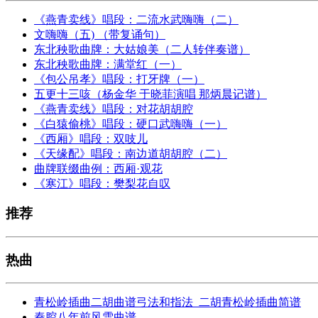
《燕青卖线》唱段：二流水武嗨嗨（二）
文嗨嗨（五) （带复诵句）
东北秧歌曲牌：大姑娘美（二人转伴奏谱）
东北秧歌曲牌：满堂红（一）
《包公吊孝》唱段：打牙牌（一）
五更十三咳（杨金华 于晓菲演唱 那炳晨记谱）
《燕青卖线》唱段：对花胡胡腔
《白猿偷桃》唱段：硬口武嗨嗨（一）
《西厢》唱段：双吱儿
《天缘配》唱段：南边道胡胡腔（二）
曲牌联缀曲例：西厢·观花
《寒江》唱段：樊梨花自叹
推荐
热曲
青松岭插曲二胡曲谱弓法和指法_二胡青松岭插曲简谱
秦腔八年前风雪曲谱