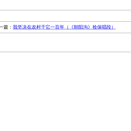
一篇：
我坚决在农村干它一百年（《朝阳沟》拴保唱段）