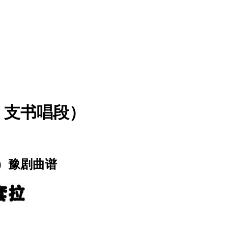
》支书唱段）
）豫剧曲谱