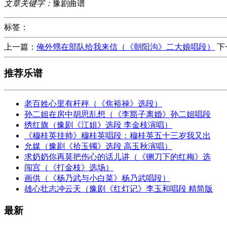
文章关键字：
豫剧曲谱
标签：
上一篇：
俺外甥在部队给我来信（《朝阳沟》二大娘唱段）
下
推荐乐谱
老百姓心里有杆秤（《焦裕禄》选段）
孙二姐在房中胡思乱想（《李豁子离婚》孙二姐唱段
绣红旗（豫剧《江姐》选段 李金枝演唱）
《穆桂英挂帅》穆桂英唱段：穆桂英五十三岁我又出
允媒（豫剧《拾玉镯》选段 高玉秋演唱）
求奶奶你再莫把伤心的话儿讲（《铡刀下的红梅》选
闯宫（《打金枝》选场）
画供（《杨乃武与小白菜》杨乃武唱段）
雄心壮志冲云天（豫剧《红灯记》李玉和唱段 精简版
最新