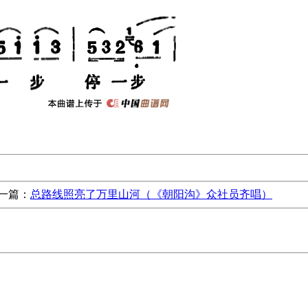
一篇：
总路线照亮了万里山河（《朝阳沟》众社员齐唱）