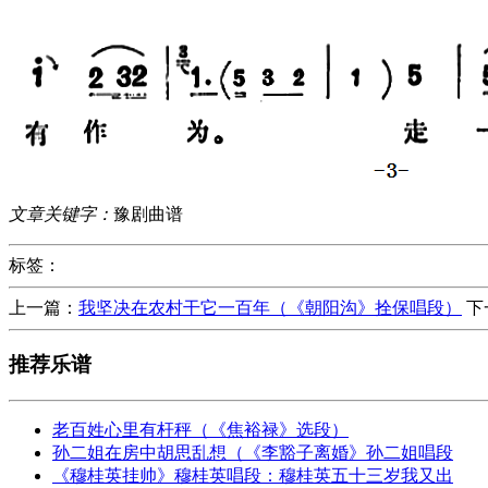
文章关键字：
豫剧曲谱
标签：
上一篇：
我坚决在农村干它一百年（《朝阳沟》拴保唱段）
下
推荐乐谱
老百姓心里有杆秤（《焦裕禄》选段）
孙二姐在房中胡思乱想（《李豁子离婚》孙二姐唱段
《穆桂英挂帅》穆桂英唱段：穆桂英五十三岁我又出