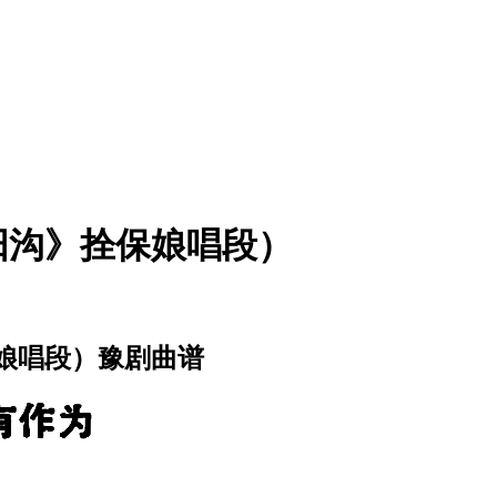
阳沟》拴保娘唱段）
娘唱段）豫剧曲谱