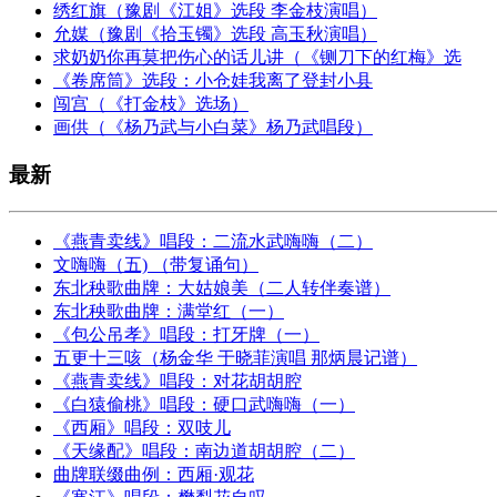
绣红旗（豫剧《江姐》选段 李金枝演唱）
允媒（豫剧《拾玉镯》选段 高玉秋演唱）
求奶奶你再莫把伤心的话儿讲（《铡刀下的红梅》选
《卷席筒》选段：小仓娃我离了登封小县
闯宫（《打金枝》选场）
画供（《杨乃武与小白菜》杨乃武唱段）
最新
《燕青卖线》唱段：二流水武嗨嗨（二）
文嗨嗨（五) （带复诵句）
东北秧歌曲牌：大姑娘美（二人转伴奏谱）
东北秧歌曲牌：满堂红（一）
《包公吊孝》唱段：打牙牌（一）
五更十三咳（杨金华 于晓菲演唱 那炳晨记谱）
《燕青卖线》唱段：对花胡胡腔
《白猿偷桃》唱段：硬口武嗨嗨（一）
《西厢》唱段：双吱儿
《天缘配》唱段：南边道胡胡腔（二）
曲牌联缀曲例：西厢·观花