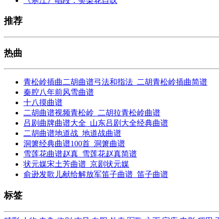
《寒江》唱段：樊梨花自叹
推荐
热曲
青松岭插曲二胡曲谱弓法和指法_二胡青松岭插曲简谱
秦腔八年前风雪曲谱
十八摸曲谱
二胡曲谱视频青松岭_二胡拉青松岭曲谱
吕剧曲牌曲谱大全_山东吕剧大全经典曲谱
二胡曲谱地道战_地道战曲谱
洞箫经典曲谱100首_洞箫曲谱
雪莲花曲谱赵真_雪莲花赵真简谱
状元媒宋土芳曲谱_京剧状元媒
俞逊发歌儿献给解放军笛子曲谱_笛子曲谱
标签