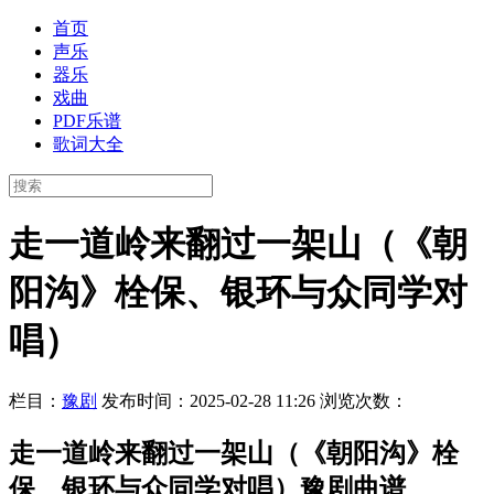
首页
声乐
器乐
戏曲
PDF乐谱
歌词大全
走一道岭来翻过一架山（《朝
阳沟》栓保、银环与众同学对
唱）
栏目：
豫剧
发布时间：2025-02-28 11:26
浏览次数：
走一道岭来翻过一架山（《朝阳沟》栓
保、银环与众同学对唱）豫剧曲谱