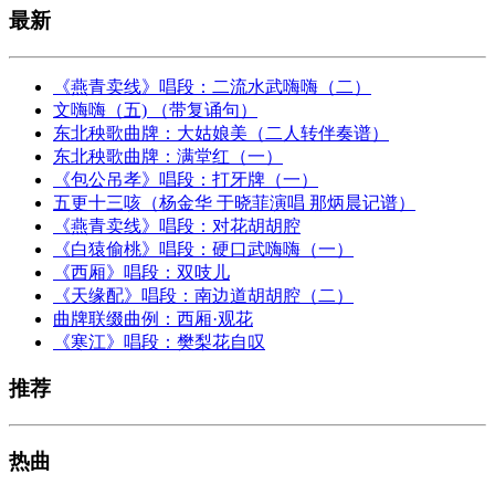
最新
《燕青卖线》唱段：二流水武嗨嗨（二）
文嗨嗨（五) （带复诵句）
东北秧歌曲牌：大姑娘美（二人转伴奏谱）
东北秧歌曲牌：满堂红（一）
《包公吊孝》唱段：打牙牌（一）
五更十三咳（杨金华 于晓菲演唱 那炳晨记谱）
《燕青卖线》唱段：对花胡胡腔
《白猿偷桃》唱段：硬口武嗨嗨（一）
《西厢》唱段：双吱儿
《天缘配》唱段：南边道胡胡腔（二）
曲牌联缀曲例：西厢·观花
《寒江》唱段：樊梨花自叹
推荐
热曲