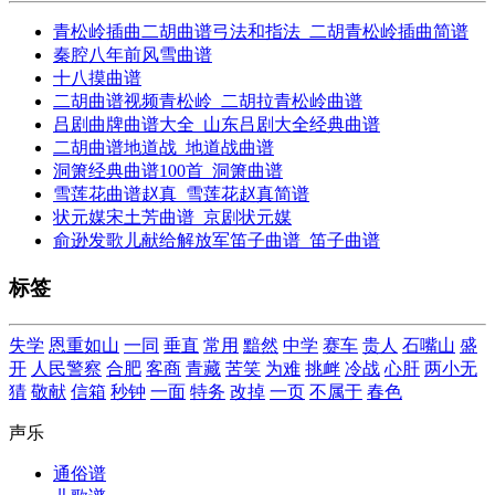
青松岭插曲二胡曲谱弓法和指法_二胡青松岭插曲简谱
秦腔八年前风雪曲谱
十八摸曲谱
二胡曲谱视频青松岭_二胡拉青松岭曲谱
吕剧曲牌曲谱大全_山东吕剧大全经典曲谱
二胡曲谱地道战_地道战曲谱
洞箫经典曲谱100首_洞箫曲谱
雪莲花曲谱赵真_雪莲花赵真简谱
状元媒宋土芳曲谱_京剧状元媒
俞逊发歌儿献给解放军笛子曲谱_笛子曲谱
标签
失学
恩重如山
一同
垂直
常用
黯然
中学
赛车
贵人
石嘴山
盛
开
人民警察
合肥
客商
青藏
苦笑
为难
挑衅
冷战
心肝
两小无
猜
敬献
信箱
秒钟
一面
特务
改掉
一页
不属于
春色
声乐
通俗谱