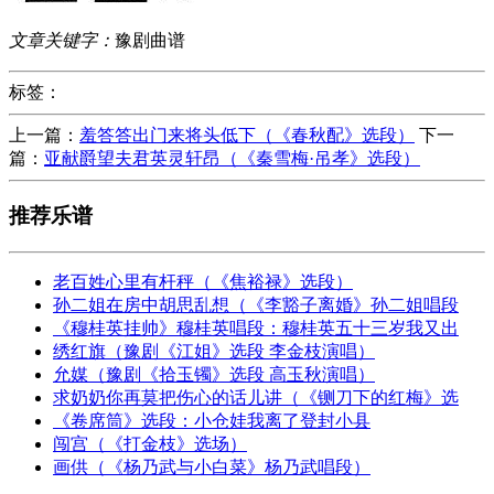
文章关键字：
豫剧曲谱
标签：
上一篇：
羞答答出门来将头低下（《春秋配》选段）
下一
篇：
亚献爵望夫君英灵轩昂（《秦雪梅·吊孝》选段）
推荐乐谱
老百姓心里有杆秤（《焦裕禄》选段）
孙二姐在房中胡思乱想（《李豁子离婚》孙二姐唱段
《穆桂英挂帅》穆桂英唱段：穆桂英五十三岁我又出
绣红旗（豫剧《江姐》选段 李金枝演唱）
允媒（豫剧《拾玉镯》选段 高玉秋演唱）
求奶奶你再莫把伤心的话儿讲（《铡刀下的红梅》选
《卷席筒》选段：小仓娃我离了登封小县
闯宫（《打金枝》选场）
画供（《杨乃武与小白菜》杨乃武唱段）