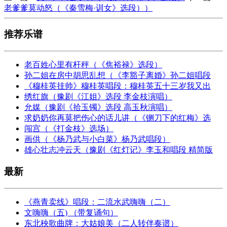
老爹爹莫动怒（《秦雪梅·训女》选段））
推荐乐谱
老百姓心里有杆秤（《焦裕禄》选段）
孙二姐在房中胡思乱想（《李豁子离婚》孙二姐唱段
《穆桂英挂帅》穆桂英唱段：穆桂英五十三岁我又出
绣红旗（豫剧《江姐》选段 李金枝演唱）
允媒（豫剧《拾玉镯》选段 高玉秋演唱）
求奶奶你再莫把伤心的话儿讲（《铡刀下的红梅》选
闯宫（《打金枝》选场）
画供（《杨乃武与小白菜》杨乃武唱段）
雄心壮志冲云天（豫剧《红灯记》李玉和唱段 精简版
最新
《燕青卖线》唱段：二流水武嗨嗨（二）
文嗨嗨（五) （带复诵句）
东北秧歌曲牌：大姑娘美（二人转伴奏谱）