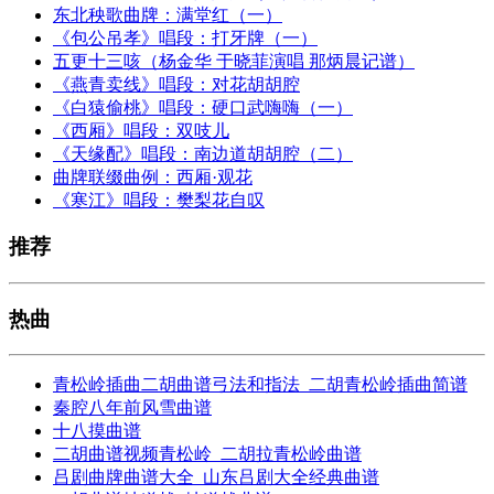
东北秧歌曲牌：满堂红（一）
《包公吊孝》唱段：打牙牌（一）
五更十三咳（杨金华 于晓菲演唱 那炳晨记谱）
《燕青卖线》唱段：对花胡胡腔
《白猿偷桃》唱段：硬口武嗨嗨（一）
《西厢》唱段：双吱儿
《天缘配》唱段：南边道胡胡腔（二）
曲牌联缀曲例：西厢·观花
《寒江》唱段：樊梨花自叹
推荐
热曲
青松岭插曲二胡曲谱弓法和指法_二胡青松岭插曲简谱
秦腔八年前风雪曲谱
十八摸曲谱
二胡曲谱视频青松岭_二胡拉青松岭曲谱
吕剧曲牌曲谱大全_山东吕剧大全经典曲谱