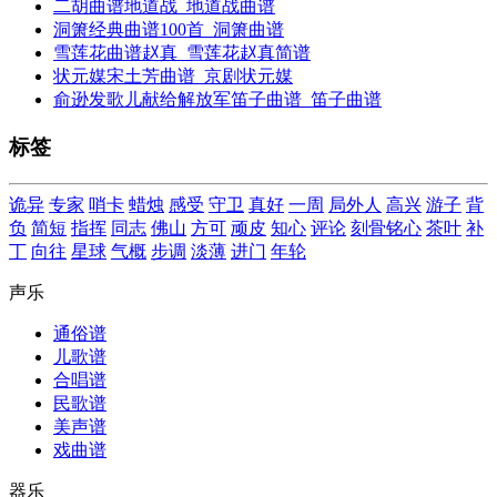
二胡曲谱地道战_地道战曲谱
洞箫经典曲谱100首_洞箫曲谱
雪莲花曲谱赵真_雪莲花赵真简谱
状元媒宋土芳曲谱_京剧状元媒
俞逊发歌儿献给解放军笛子曲谱_笛子曲谱
标签
诡异
专家
哨卡
蜡烛
感受
守卫
真好
一周
局外人
高兴
游子
背
负
简短
指挥
同志
佛山
方可
顽皮
知心
评论
刻骨铭心
茶叶
补
丁
向往
星球
气概
步调
淡薄
进门
年轮
声乐
通俗谱
儿歌谱
合唱谱
民歌谱
美声谱
戏曲谱
器乐