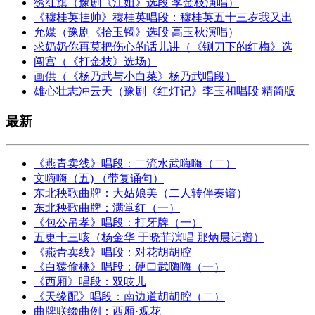
绣红旗（豫剧《江姐》选段 李金枝演唱）
《穆桂英挂帅》穆桂英唱段：穆桂英五十三岁我又出
允媒（豫剧《拾玉镯》选段 高玉秋演唱）
求奶奶你再莫把伤心的话儿讲（《铡刀下的红梅》选
闯宫（《打金枝》选场）
画供（《杨乃武与小白菜》杨乃武唱段）
雄心壮志冲云天（豫剧《红灯记》李玉和唱段 精简版
最新
《燕青卖线》唱段：二流水武嗨嗨（二）
文嗨嗨（五) （带复诵句）
东北秧歌曲牌：大姑娘美（二人转伴奏谱）
东北秧歌曲牌：满堂红（一）
《包公吊孝》唱段：打牙牌（一）
五更十三咳（杨金华 于晓菲演唱 那炳晨记谱）
《燕青卖线》唱段：对花胡胡腔
《白猿偷桃》唱段：硬口武嗨嗨（一）
《西厢》唱段：双吱儿
《天缘配》唱段：南边道胡胡腔（二）
曲牌联缀曲例：西厢·观花