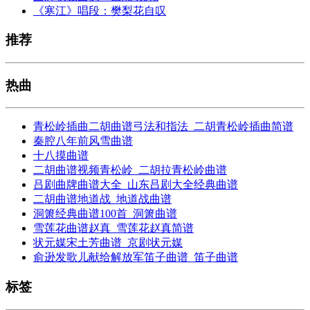
《寒江》唱段：樊梨花自叹
推荐
热曲
青松岭插曲二胡曲谱弓法和指法_二胡青松岭插曲简谱
秦腔八年前风雪曲谱
十八摸曲谱
二胡曲谱视频青松岭_二胡拉青松岭曲谱
吕剧曲牌曲谱大全_山东吕剧大全经典曲谱
二胡曲谱地道战_地道战曲谱
洞箫经典曲谱100首_洞箫曲谱
雪莲花曲谱赵真_雪莲花赵真简谱
状元媒宋土芳曲谱_京剧状元媒
俞逊发歌儿献给解放军笛子曲谱_笛子曲谱
标签