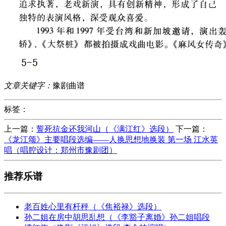
文章关键字：
豫剧曲谱
标签：
上一篇：
誓死抗金还我河山（《满江红》选段）
下一篇：
《龙江颂》主要唱段选编——人换思想地换装 第一场 江水英
唱（唱腔设计：郑州市豫剧团）
推荐乐谱
老百姓心里有杆秤（《焦裕禄》选段）
孙二姐在房中胡思乱想（《李豁子离婚》孙二姐唱段