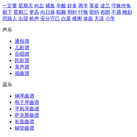
一定要
星期天
向左
捕鱼
辛酸
好多
两半
英姿
波兰
守株待兔
殿下
星期三
更高
向日葵
聪颖
用时
忏悔
密码
布朗
不愿
雕刻
同路人
出现
枪声
安分守己
白菜
楼阁
体面
天涯
小学
声乐
通俗谱
儿歌谱
合唱谱
民歌谱
美声谱
戏曲谱
器乐
钢琴曲谱
电子琴曲谱
手风琴曲谱
萨克斯曲谱
长笛曲谱
铜管曲谱