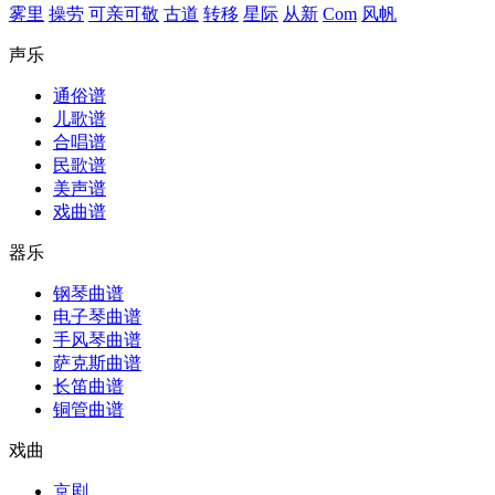
雾里
操劳
可亲可敬
古道
转移
星际
从新
Com
风帆
声乐
通俗谱
儿歌谱
合唱谱
民歌谱
美声谱
戏曲谱
器乐
钢琴曲谱
电子琴曲谱
手风琴曲谱
萨克斯曲谱
长笛曲谱
铜管曲谱
戏曲
京剧