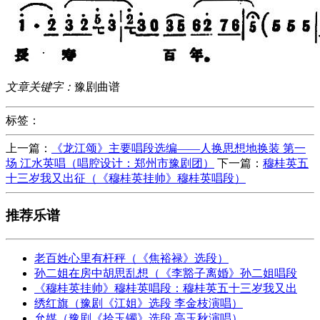
文章关键字：
豫剧曲谱
标签：
上一篇：
《龙江颂》主要唱段选编——人换思想地换装 第一
场 江水英唱（唱腔设计：郑州市豫剧团）
下一篇：
穆桂英五
十三岁我又出征（《穆桂英挂帅》穆桂英唱段）
推荐乐谱
老百姓心里有杆秤（《焦裕禄》选段）
孙二姐在房中胡思乱想（《李豁子离婚》孙二姐唱段
《穆桂英挂帅》穆桂英唱段：穆桂英五十三岁我又出
绣红旗（豫剧《江姐》选段 李金枝演唱）
允媒（豫剧《拾玉镯》选段 高玉秋演唱）