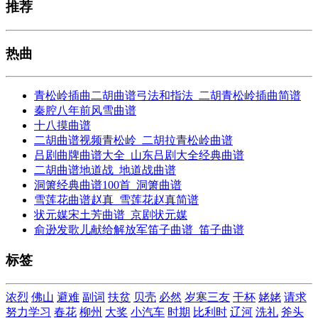
推荐
热曲
青松岭插曲二胡曲谱弓法和指法_二胡青松岭插曲简谱
秦腔八年前风雪曲谱
十八摸曲谱
二胡曲谱视频青松岭_二胡拉青松岭曲谱
吕剧曲牌曲谱大全_山东吕剧大全经典曲谱
二胡曲谱地道战_地道战曲谱
洞箫经典曲谱100首_洞箫曲谱
雪莲花曲谱赵真_雪莲花赵真简谱
状元媒宋土芳曲谱_京剧状元媒
俞逊发歌儿献给解放军笛子曲谱_笛子曲谱
标签
浓烈
佛山
避难
副词
扶贫
贝壳
必然
岁寒三友
干杯
姥姥
请求
努力学习
春花
柳州
大奖
小汽车
时期
比利时
辽河
洗礼
斧头