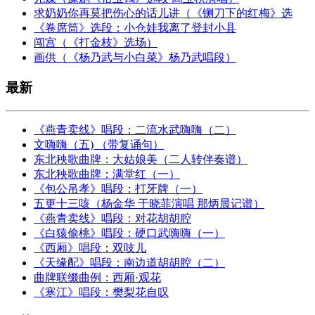
求奶奶你再莫把伤心的话儿讲（《铡刀下的红梅》选
《卷席筒》选段：小仓娃我离了登封小县
闯宫（《打金枝》选场）
画供（《杨乃武与小白菜》杨乃武唱段）
最新
《燕青卖线》唱段：二流水武嗨嗨（二）
文嗨嗨（五) （带复诵句）
东北秧歌曲牌：大姑娘美（二人转伴奏谱）
东北秧歌曲牌：满堂红（一）
《包公吊孝》唱段：打牙牌（一）
五更十三咳（杨金华 于晓菲演唱 那炳晨记谱）
《燕青卖线》唱段：对花胡胡腔
《白猿偷桃》唱段：硬口武嗨嗨（一）
《西厢》唱段：双吱儿
《天缘配》唱段：南边道胡胡腔（二）
曲牌联缀曲例：西厢·观花
《寒江》唱段：樊梨花自叹