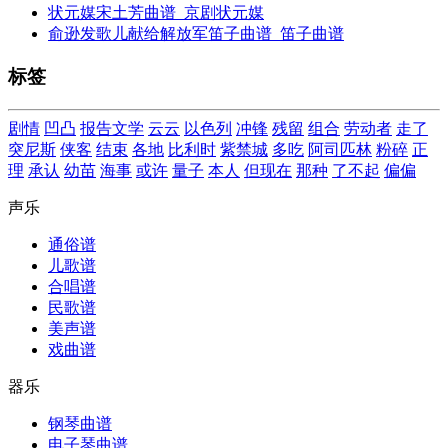
状元媒宋土芳曲谱_京剧状元媒
俞逊发歌儿献给解放军笛子曲谱_笛子曲谱
标签
剧情
凹凸
报告文学
云云
以色列
冲锋
残留
组合
劳动者
走了
突尼斯
侠客
结束
各地
比利时
紫禁城
多吃
阿司匹林
粉碎
正
理
承认
幼苗
海事
或许
量子
本人
但现在
那种
了不起
偏偏
声乐
通俗谱
儿歌谱
合唱谱
民歌谱
美声谱
戏曲谱
器乐
钢琴曲谱
电子琴曲谱