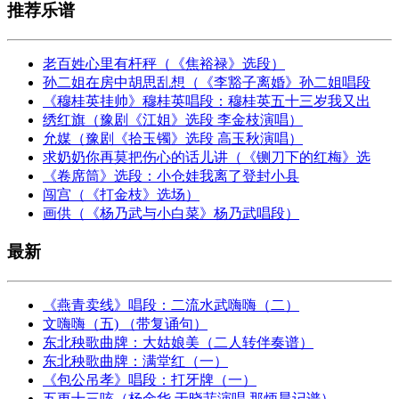
推荐乐谱
老百姓心里有杆秤（《焦裕禄》选段）
孙二姐在房中胡思乱想（《李豁子离婚》孙二姐唱段
《穆桂英挂帅》穆桂英唱段：穆桂英五十三岁我又出
绣红旗（豫剧《江姐》选段 李金枝演唱）
允媒（豫剧《拾玉镯》选段 高玉秋演唱）
求奶奶你再莫把伤心的话儿讲（《铡刀下的红梅》选
《卷席筒》选段：小仓娃我离了登封小县
闯宫（《打金枝》选场）
画供（《杨乃武与小白菜》杨乃武唱段）
最新
《燕青卖线》唱段：二流水武嗨嗨（二）
文嗨嗨（五) （带复诵句）
东北秧歌曲牌：大姑娘美（二人转伴奏谱）
东北秧歌曲牌：满堂红（一）
《包公吊孝》唱段：打牙牌（一）
五更十三咳（杨金华 于晓菲演唱 那炳晨记谱）