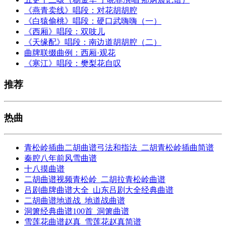
《燕青卖线》唱段：对花胡胡腔
《白猿偷桃》唱段：硬口武嗨嗨（一）
《西厢》唱段：双吱儿
《天缘配》唱段：南边道胡胡腔（二）
曲牌联缀曲例：西厢·观花
《寒江》唱段：樊梨花自叹
推荐
热曲
青松岭插曲二胡曲谱弓法和指法_二胡青松岭插曲简谱
秦腔八年前风雪曲谱
十八摸曲谱
二胡曲谱视频青松岭_二胡拉青松岭曲谱
吕剧曲牌曲谱大全_山东吕剧大全经典曲谱
二胡曲谱地道战_地道战曲谱
洞箫经典曲谱100首_洞箫曲谱
雪莲花曲谱赵真_雪莲花赵真简谱