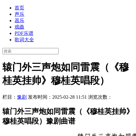
首页
声乐
器乐
戏曲
PDF乐谱
歌词大全
辕门外三声炮如同雷震（《穆
桂英挂帅》穆桂英唱段）
栏目：
豫剧
发布时间：2025-02-28 11:51
浏览次数：
辕门外三声炮如同雷震（《穆桂英挂帅》
穆桂英唱段）豫剧曲谱