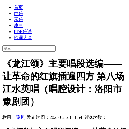
首页
声乐
器乐
戏曲
PDF乐谱
歌词大全
《龙江颂》主要唱段选编——
让革命的红旗插遍四方 第八场
江水英唱（唱腔设计：洛阳市
豫剧团）
栏目：
豫剧
发布时间：2025-02-28 11:54
浏览次数：