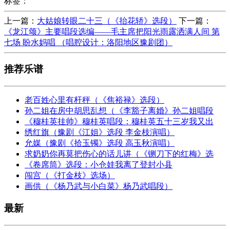
标签：
上一篇：
大姑娘转眼二十三（《抬花轿》选段）
下一篇：
《龙江颂》主要唱段选编——毛主席把阳光雨露洒满人间 第
七场 盼水妈唱 （唱腔设计：洛阳地区豫剧团）
推荐乐谱
老百姓心里有杆秤（《焦裕禄》选段）
孙二姐在房中胡思乱想（《李豁子离婚》孙二姐唱段
《穆桂英挂帅》穆桂英唱段：穆桂英五十三岁我又出
绣红旗（豫剧《江姐》选段 李金枝演唱）
允媒（豫剧《拾玉镯》选段 高玉秋演唱）
求奶奶你再莫把伤心的话儿讲（《铡刀下的红梅》选
《卷席筒》选段：小仓娃我离了登封小县
闯宫（《打金枝》选场）
画供（《杨乃武与小白菜》杨乃武唱段）
最新