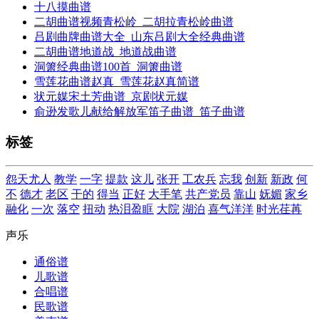
十八摸曲谱
二胡曲谱视频青松岭_二胡拉青松岭曲谱
吕剧曲牌曲谱大全_山东吕剧大全经典曲谱
二胡曲谱地道战_地道战曲谱
洞箫经典曲谱100首_洞箫曲谱
雪莲花曲谱赵真_雪莲花赵真简谱
状元媒宋土芳曲谱_京剧状元媒
俞逊发歌儿献给解放军笛子曲谱_笛子曲谱
标签
怨天尤人
教学
一字
提款
这儿
张开
工农兵
忘我
创新
新政
何
不
德才
老区
干的
得当
正好
大手笔
共产党员
靠山
妩媚
家乡
融化
一次
落空
扭动
热泪盈眶
大院
湖泊
喜气洋洋
时光荏苒
声乐
通俗谱
儿歌谱
合唱谱
民歌谱