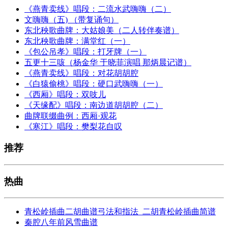
《燕青卖线》唱段：二流水武嗨嗨（二）
文嗨嗨（五) （带复诵句）
东北秧歌曲牌：大姑娘美（二人转伴奏谱）
东北秧歌曲牌：满堂红（一）
《包公吊孝》唱段：打牙牌（一）
五更十三咳（杨金华 于晓菲演唱 那炳晨记谱）
《燕青卖线》唱段：对花胡胡腔
《白猿偷桃》唱段：硬口武嗨嗨（一）
《西厢》唱段：双吱儿
《天缘配》唱段：南边道胡胡腔（二）
曲牌联缀曲例：西厢·观花
《寒江》唱段：樊梨花自叹
推荐
热曲
青松岭插曲二胡曲谱弓法和指法_二胡青松岭插曲简谱
秦腔八年前风雪曲谱