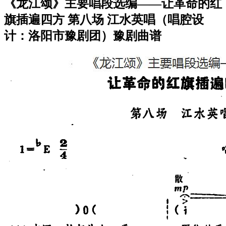
《龙江颂》主要唱段选编——让革命的红
旗插遍四方 第八场 江水英唱（唱腔设
计：洛阳市豫剧团）豫剧曲谱