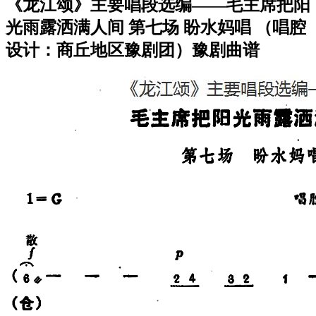
《龙江颂》主要唱段选编——毛主席把阳
光雨露洒满人间 第七场 盼水妈唱 （唱腔
设计：商丘地区豫剧团）豫剧曲谱