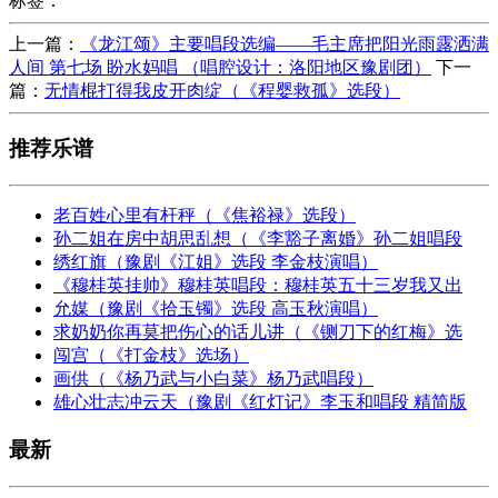
标签：
上一篇：
《龙江颂》主要唱段选编——毛主席把阳光雨露洒满
人间 第七场 盼水妈唱 （唱腔设计：洛阳地区豫剧团）
下一
篇：
无情棍打得我皮开肉绽（《程婴救孤》选段）
推荐乐谱
老百姓心里有杆秤（《焦裕禄》选段）
孙二姐在房中胡思乱想（《李豁子离婚》孙二姐唱段
绣红旗（豫剧《江姐》选段 李金枝演唱）
《穆桂英挂帅》穆桂英唱段：穆桂英五十三岁我又出
允媒（豫剧《拾玉镯》选段 高玉秋演唱）
求奶奶你再莫把伤心的话儿讲（《铡刀下的红梅》选
闯宫（《打金枝》选场）
画供（《杨乃武与小白菜》杨乃武唱段）
雄心壮志冲云天（豫剧《红灯记》李玉和唱段 精简版
最新