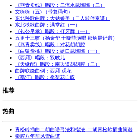
《燕青卖线》唱段：二流水武嗨嗨（二）
文嗨嗨（五) （带复诵句）
东北秧歌曲牌：大姑娘美（二人转伴奏谱）
东北秧歌曲牌：满堂红（一）
《包公吊孝》唱段：打牙牌（一）
五更十三咳（杨金华 于晓菲演唱 那炳晨记谱）
《燕青卖线》唱段：对花胡胡腔
《白猿偷桃》唱段：硬口武嗨嗨（一）
《西厢》唱段：双吱儿
《天缘配》唱段：南边道胡胡腔（二）
曲牌联缀曲例：西厢·观花
《寒江》唱段：樊梨花自叹
推荐
热曲
青松岭插曲二胡曲谱弓法和指法_二胡青松岭插曲简谱
秦腔八年前风雪曲谱