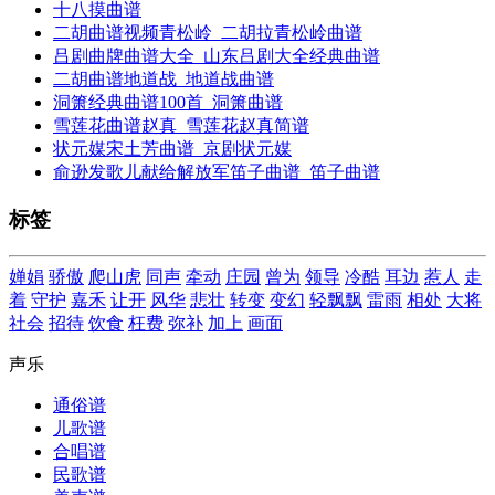
十八摸曲谱
二胡曲谱视频青松岭_二胡拉青松岭曲谱
吕剧曲牌曲谱大全_山东吕剧大全经典曲谱
二胡曲谱地道战_地道战曲谱
洞箫经典曲谱100首_洞箫曲谱
雪莲花曲谱赵真_雪莲花赵真简谱
状元媒宋土芳曲谱_京剧状元媒
俞逊发歌儿献给解放军笛子曲谱_笛子曲谱
标签
婵娟
骄傲
爬山虎
同声
牵动
庄园
曾为
领导
冷酷
耳边
惹人
走
着
守护
嘉禾
让开
风华
悲壮
转变
变幻
轻飘飘
雷雨
相处
大将
社会
招待
饮食
枉费
弥补
加上
画面
声乐
通俗谱
儿歌谱
合唱谱
民歌谱