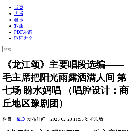
首页
声乐
器乐
戏曲
PDF乐谱
歌词大全
《龙江颂》主要唱段选编——
毛主席把阳光雨露洒满人间 第
七场 盼水妈唱 （唱腔设计：商
丘地区豫剧团）
栏目：
豫剧
发布时间：2025-02-28 11:55
浏览次数：