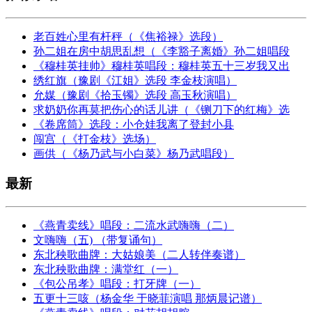
老百姓心里有杆秤（《焦裕禄》选段）
孙二姐在房中胡思乱想（《李豁子离婚》孙二姐唱段
《穆桂英挂帅》穆桂英唱段：穆桂英五十三岁我又出
绣红旗（豫剧《江姐》选段 李金枝演唱）
允媒（豫剧《拾玉镯》选段 高玉秋演唱）
求奶奶你再莫把伤心的话儿讲（《铡刀下的红梅》选
《卷席筒》选段：小仓娃我离了登封小县
闯宫（《打金枝》选场）
画供（《杨乃武与小白菜》杨乃武唱段）
最新
《燕青卖线》唱段：二流水武嗨嗨（二）
文嗨嗨（五) （带复诵句）
东北秧歌曲牌：大姑娘美（二人转伴奏谱）
东北秧歌曲牌：满堂红（一）
《包公吊孝》唱段：打牙牌（一）
五更十三咳（杨金华 于晓菲演唱 那炳晨记谱）