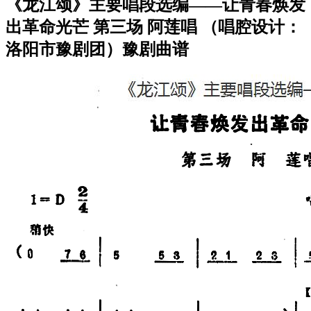
《龙江颂》主要唱段选编——让青春焕发
出革命光芒 第三场 阿莲唱 （唱腔设计：
洛阳市豫剧团）豫剧曲谱