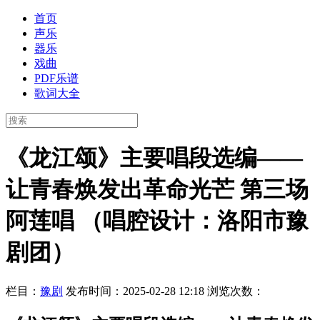
首页
声乐
器乐
戏曲
PDF乐谱
歌词大全
《龙江颂》主要唱段选编——
让青春焕发出革命光芒 第三场
阿莲唱 （唱腔设计：洛阳市豫
剧团）
栏目：
豫剧
发布时间：2025-02-28 12:18
浏览次数：