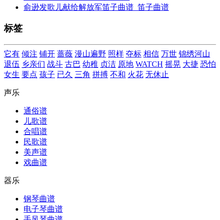
俞逊发歌儿献给解放军笛子曲谱_笛子曲谱
标签
它有
倾注
铺开
蔷薇
漫山遍野
照样
夺标
相信
万世
锦绣河山
退伍
乡亲们
战斗
古巴
幼稚
贞洁
原地
WATCH
摇晃
大捷
恐怕
女生
要点
孩子
已久
三角
拼搏
不和
火花
无休止
声乐
通俗谱
儿歌谱
合唱谱
民歌谱
美声谱
戏曲谱
器乐
钢琴曲谱
电子琴曲谱
手风琴曲谱