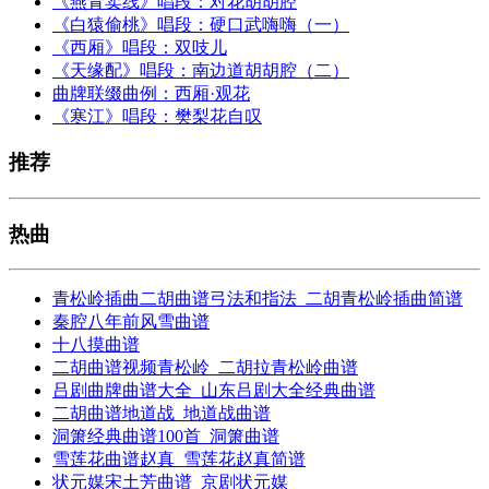
《燕青卖线》唱段：对花胡胡腔
《白猿偷桃》唱段：硬口武嗨嗨（一）
《西厢》唱段：双吱儿
《天缘配》唱段：南边道胡胡腔（二）
曲牌联缀曲例：西厢·观花
《寒江》唱段：樊梨花自叹
推荐
热曲
青松岭插曲二胡曲谱弓法和指法_二胡青松岭插曲简谱
秦腔八年前风雪曲谱
十八摸曲谱
二胡曲谱视频青松岭_二胡拉青松岭曲谱
吕剧曲牌曲谱大全_山东吕剧大全经典曲谱
二胡曲谱地道战_地道战曲谱
洞箫经典曲谱100首_洞箫曲谱
雪莲花曲谱赵真_雪莲花赵真简谱
状元媒宋土芳曲谱_京剧状元媒