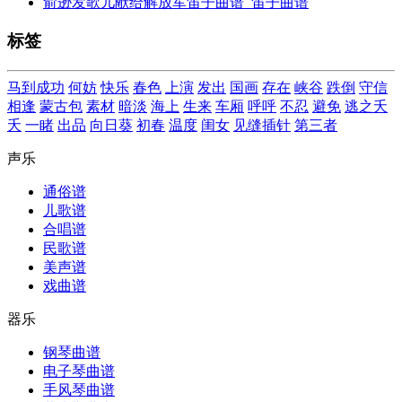
俞逊发歌儿献给解放军笛子曲谱_笛子曲谱
标签
马到成功
何妨
快乐
春色
上演
发出
国画
存在
峡谷
跌倒
守信
相逢
蒙古包
素材
暗淡
海上
生来
车厢
呼呼
不忍
避免
逃之夭
夭
一睹
出品
向日葵
初春
温度
闺女
见缝插针
第三者
声乐
通俗谱
儿歌谱
合唱谱
民歌谱
美声谱
戏曲谱
器乐
钢琴曲谱
电子琴曲谱
手风琴曲谱