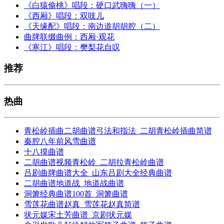
《白猿偷桃》唱段：硬口武嗨嗨（一）
《西厢》唱段：双吱儿
《天缘配》唱段：南边道胡胡腔（二）
曲牌联缀曲例：西厢·观花
《寒江》唱段：樊梨花自叹
推荐
热曲
青松岭插曲二胡曲谱弓法和指法_二胡青松岭插曲简谱
秦腔八年前风雪曲谱
十八摸曲谱
二胡曲谱视频青松岭_二胡拉青松岭曲谱
吕剧曲牌曲谱大全_山东吕剧大全经典曲谱
二胡曲谱地道战_地道战曲谱
洞箫经典曲谱100首_洞箫曲谱
雪莲花曲谱赵真_雪莲花赵真简谱
状元媒宋土芳曲谱_京剧状元媒