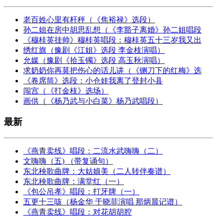
老百姓心里有杆秤（《焦裕禄》选段）
孙二姐在房中胡思乱想（《李豁子离婚》孙二姐唱段
《穆桂英挂帅》穆桂英唱段：穆桂英五十三岁我又出
绣红旗（豫剧《江姐》选段 李金枝演唱）
允媒（豫剧《拾玉镯》选段 高玉秋演唱）
求奶奶你再莫把伤心的话儿讲（《铡刀下的红梅》选
《卷席筒》选段：小仓娃我离了登封小县
闯宫（《打金枝》选场）
画供（《杨乃武与小白菜》杨乃武唱段）
最新
《燕青卖线》唱段：二流水武嗨嗨（二）
文嗨嗨（五) （带复诵句）
东北秧歌曲牌：大姑娘美（二人转伴奏谱）
东北秧歌曲牌：满堂红（一）
《包公吊孝》唱段：打牙牌（一）
五更十三咳（杨金华 于晓菲演唱 那炳晨记谱）
《燕青卖线》唱段：对花胡胡腔