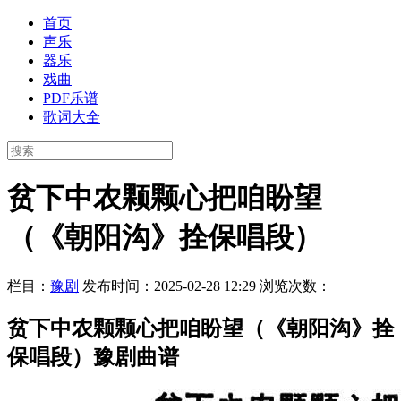
首页
声乐
器乐
戏曲
PDF乐谱
歌词大全
贫下中农颗颗心把咱盼望
（《朝阳沟》拴保唱段）
栏目：
豫剧
发布时间：2025-02-28 12:29
浏览次数：
贫下中农颗颗心把咱盼望（《朝阳沟》拴
保唱段）豫剧曲谱