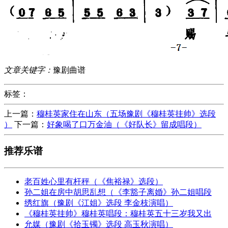
文章关键字：
豫剧曲谱
标签：
上一篇：
穆桂英家住在山东（五场豫剧《穆桂英挂帅》选段
）
下一篇：
好象喝了口万金油（《好队长》留成唱段）
推荐乐谱
老百姓心里有杆秤（《焦裕禄》选段）
孙二姐在房中胡思乱想（《李豁子离婚》孙二姐唱段
绣红旗（豫剧《江姐》选段 李金枝演唱）
《穆桂英挂帅》穆桂英唱段：穆桂英五十三岁我又出
允媒（豫剧《拾玉镯》选段 高玉秋演唱）