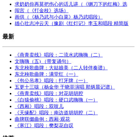
求奶奶你再莫把伤心的话儿讲（《铡刀下的红梅》选
闯宫（《打金枝》选场）
画供（《杨乃武与小白菜》杨乃武唱段）
雄心壮志冲云天（豫剧《红灯记》李玉和唱段 精简版
最新
《燕青卖线》唱段：二流水武嗨嗨（二）
文嗨嗨（五) （带复诵句）
东北秧歌曲牌：大姑娘美（二人转伴奏谱）
东北秧歌曲牌：满堂红（一）
《包公吊孝》唱段：打牙牌（一）
五更十三咳（杨金华 于晓菲演唱 那炳晨记谱）
《燕青卖线》唱段：对花胡胡腔
《白猿偷桃》唱段：硬口武嗨嗨（一）
《西厢》唱段：双吱儿
《天缘配》唱段：南边道胡胡腔（二）
曲牌联缀曲例：西厢·观花
《寒江》唱段：樊梨花自叹