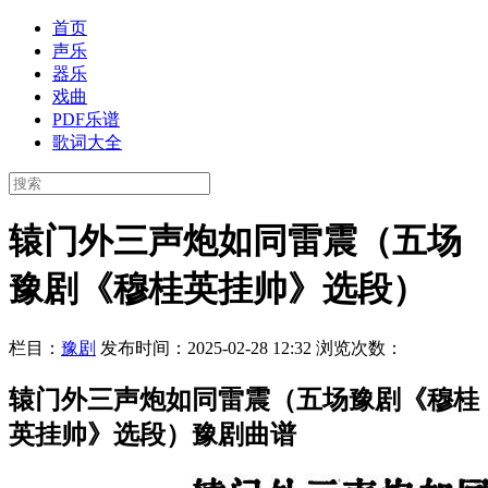
首页
声乐
器乐
戏曲
PDF乐谱
歌词大全
辕门外三声炮如同雷震（五场
豫剧《穆桂英挂帅》选段）
栏目：
豫剧
发布时间：2025-02-28 12:32
浏览次数：
辕门外三声炮如同雷震（五场豫剧《穆桂
英挂帅》选段）豫剧曲谱