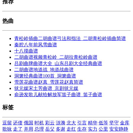
推荐
热曲
青松岭插曲二胡曲谱弓法和指法_二胡青松岭插曲简谱
秦腔八年前风雪曲谱
十八摸曲谱
二胡曲谱视频青松岭_二胡拉青松岭曲谱
吕剧曲牌曲谱大全_山东吕剧大全经典曲谱
二胡曲谱地道战_地道战曲谱
洞箫经典曲谱100首_洞箫曲谱
雪莲花曲谱赵真_雪莲花赵真简谱
状元媒宋土芳曲谱_京剧状元媒
俞逊发歌儿献给解放军笛子曲谱_笛子曲谱
标签
逗留
还债
俄国
时机
彩云
涟漪
北大
引言
精华
低等
坚守
金库
歌咏
走了
并用
总理
岳父
多谢
走红
生存
实力
公里
安安静静