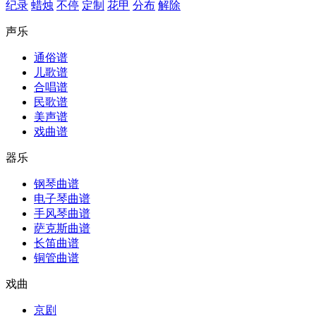
纪录
蜡烛
不停
定制
花甲
分布
解除
声乐
通俗谱
儿歌谱
合唱谱
民歌谱
美声谱
戏曲谱
器乐
钢琴曲谱
电子琴曲谱
手风琴曲谱
萨克斯曲谱
长笛曲谱
铜管曲谱
戏曲
京剧