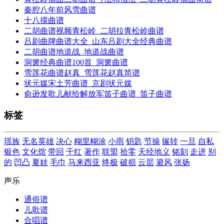
秦腔八年前风雪曲谱
十八摸曲谱
二胡曲谱视频青松岭_二胡拉青松岭曲谱
吕剧曲牌曲谱大全_山东吕剧大全经典曲谱
二胡曲谱地道战_地道战曲谱
洞箫经典曲谱100首_洞箫曲谱
雪莲花曲谱赵真_雪莲花赵真简谱
状元媒宋土芳曲谱_京剧状元媒
俞逊发歌儿献给解放军笛子曲谱_笛子曲谱
标签
瑶族
无名英雄
决心
糊里糊涂
小雨
钥匙
节操
辗转
一旦
自私
银色
文化馆
带回
千红
著作
联盟
拾零
天经地义
铭刻
走进
别
的
凹凸
夏娃
毛巾
马来西亚
终极
破损
云层
避风
张扬
声乐
通俗谱
儿歌谱
合唱谱