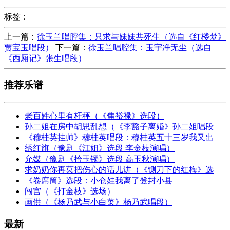
标签：
上一篇：
徐玉兰唱腔集：只求与妹妹共死生（选自《红楼梦》
贾宝玉唱段）
下一篇：
徐玉兰唱腔集：玉宇净无尘（选自
《西厢记》张生唱段）
推荐乐谱
老百姓心里有杆秤（《焦裕禄》选段）
孙二姐在房中胡思乱想（《李豁子离婚》孙二姐唱段
《穆桂英挂帅》穆桂英唱段：穆桂英五十三岁我又出
绣红旗（豫剧《江姐》选段 李金枝演唱）
允媒（豫剧《拾玉镯》选段 高玉秋演唱）
求奶奶你再莫把伤心的话儿讲（《铡刀下的红梅》选
《卷席筒》选段：小仓娃我离了登封小县
闯宫（《打金枝》选场）
画供（《杨乃武与小白菜》杨乃武唱段）
最新