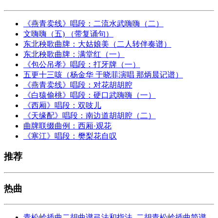
《燕青卖线》唱段：二流水武嗨嗨（二）
文嗨嗨（五) （带复诵句）
东北秧歌曲牌：大姑娘美（二人转伴奏谱）
东北秧歌曲牌：满堂红（一）
《包公吊孝》唱段：打牙牌（一）
五更十三咳（杨金华 于晓菲演唱 那炳晨记谱）
《燕青卖线》唱段：对花胡胡腔
《白猿偷桃》唱段：硬口武嗨嗨（一）
《西厢》唱段：双吱儿
《天缘配》唱段：南边道胡胡腔（二）
曲牌联缀曲例：西厢·观花
《寒江》唱段：樊梨花自叹
推荐
热曲
青松岭插曲二胡曲谱弓法和指法_二胡青松岭插曲简谱