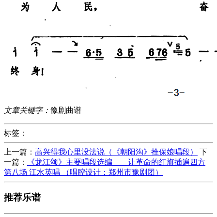
文章关键字：
豫剧曲谱
标签：
上一篇：
高兴得我心里没法说（《朝阳沟》拴保娘唱段）
下
一篇：
《龙江颂》主要唱段选编——让革命的红旗插遍四方
第八场 江水英唱 （唱腔设计：郑州市豫剧团）
推荐乐谱