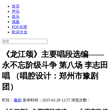
首页
声乐
器乐
戏曲
PDF乐谱
歌词大全
《龙江颂》主要唱段选编——
永不忘阶级斗争 第八场 李志田
唱 （唱腔设计：郑州市豫剧
团）
栏目：
豫剧
发布时间：2025-02-28 12:57
浏览次数：