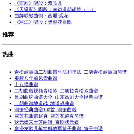
《西厢》唱段：双吱儿
《天缘配》唱段：南边道胡胡腔（二）
曲牌联缀曲例：西厢·观花
《寒江》唱段：樊梨花自叹
推荐
热曲
青松岭插曲二胡曲谱弓法和指法_二胡青松岭插曲简谱
秦腔八年前风雪曲谱
十八摸曲谱
二胡曲谱视频青松岭_二胡拉青松岭曲谱
吕剧曲牌曲谱大全_山东吕剧大全经典曲谱
二胡曲谱地道战_地道战曲谱
洞箫经典曲谱100首_洞箫曲谱
雪莲花曲谱赵真_雪莲花赵真简谱
状元媒宋土芳曲谱_京剧状元媒
俞逊发歌儿献给解放军笛子曲谱_笛子曲谱