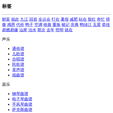
标签
财富
就此
九江
回首
全运会
打在
暑假
减肥
站在
殷红
奔忙
骄
傲
感恩
代价
鸭子
空调
收敛
重振
铭记
庆典
鸭绿江
五星
牵挂
易燃易爆
汕尾
治水
那次
去年
照明
就在
声乐
通俗谱
儿歌谱
合唱谱
民歌谱
美声谱
戏曲谱
器乐
钢琴曲谱
电子琴曲谱
手风琴曲谱
萨克斯曲谱