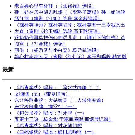
老百姓心里有杆秤（《焦裕禄》选段）
孙二姐在房中胡思乱想（《李豁子离婚》孙二姐唱段
绣红旗（豫剧《江姐》选段 李金枝演唱）
《穆桂英挂帅》穆桂英唱段：穆桂英五十三岁我又出
允媒（豫剧《拾玉镯》选段 高玉秋演唱）
求奶奶你再莫把伤心的话儿讲（《铡刀下的红梅》选
闯宫（《打金枝》选场）
画供（《杨乃武与小白菜》杨乃武唱段）
雄心壮志冲云天（豫剧《红灯记》李玉和唱段 精简版
最新
《燕青卖线》唱段：二流水武嗨嗨（二）
文嗨嗨（五) （带复诵句）
东北秧歌曲牌：大姑娘美（二人转伴奏谱）
东北秧歌曲牌：满堂红（一）
《包公吊孝》唱段：打牙牌（一）
五更十三咳（杨金华 于晓菲演唱 那炳晨记谱）
《燕青卖线》唱段：对花胡胡腔
《白猿偷桃》唱段：硬口武嗨嗨（一）