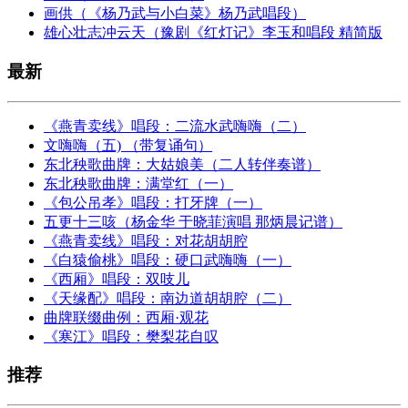
画供（《杨乃武与小白菜》杨乃武唱段）
雄心壮志冲云天（豫剧《红灯记》李玉和唱段 精简版
最新
《燕青卖线》唱段：二流水武嗨嗨（二）
文嗨嗨（五) （带复诵句）
东北秧歌曲牌：大姑娘美（二人转伴奏谱）
东北秧歌曲牌：满堂红（一）
《包公吊孝》唱段：打牙牌（一）
五更十三咳（杨金华 于晓菲演唱 那炳晨记谱）
《燕青卖线》唱段：对花胡胡腔
《白猿偷桃》唱段：硬口武嗨嗨（一）
《西厢》唱段：双吱儿
《天缘配》唱段：南边道胡胡腔（二）
曲牌联缀曲例：西厢·观花
《寒江》唱段：樊梨花自叹
推荐