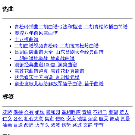
热曲
青松岭插曲二胡曲谱弓法和指法_二胡青松岭插曲简谱
秦腔八年前风雪曲谱
十八摸曲谱
二胡曲谱视频青松岭_二胡拉青松岭曲谱
吕剧曲牌曲谱大全_山东吕剧大全经典曲谱
二胡曲谱地道战_地道战曲谱
洞箫经典曲谱100首_洞箫曲谱
雪莲花曲谱赵真_雪莲花赵真简谱
状元媒宋土芳曲谱_京剧状元媒
俞逊发歌儿献给解放军笛子曲谱_笛子曲谱
标签
花轿
保持
会有
姐妹
颐和园
遥相呼应
青铜
不得已
奢望
惹人
仁义
各色
粗心大意
集市
侵略
安庆
池塘
杂念
航天
舞动
真是
油画
目送
酸痛
火车头
碧波
伤势
路过
文静
季节