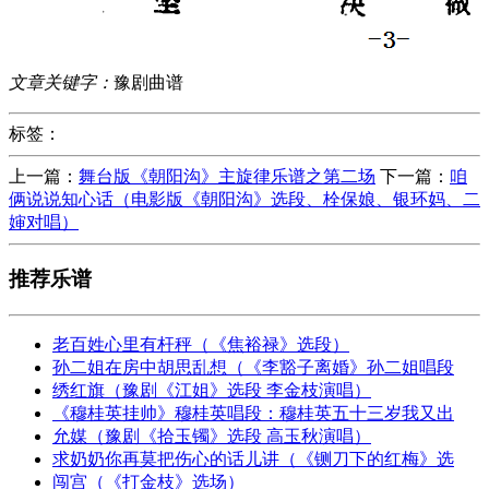
文章关键字：
豫剧曲谱
标签：
上一篇：
舞台版《朝阳沟》主旋律乐谱之第二场
下一篇：
咱
俩说说知心话（电影版《朝阳沟》选段、栓保娘、银环妈、二
婶对唱）
推荐乐谱
老百姓心里有杆秤（《焦裕禄》选段）
孙二姐在房中胡思乱想（《李豁子离婚》孙二姐唱段
绣红旗（豫剧《江姐》选段 李金枝演唱）
《穆桂英挂帅》穆桂英唱段：穆桂英五十三岁我又出
允媒（豫剧《拾玉镯》选段 高玉秋演唱）
求奶奶你再莫把伤心的话儿讲（《铡刀下的红梅》选
闯宫（《打金枝》选场）