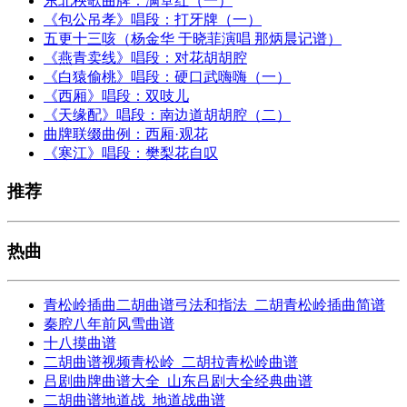
东北秧歌曲牌：满堂红（一）
《包公吊孝》唱段：打牙牌（一）
五更十三咳（杨金华 于晓菲演唱 那炳晨记谱）
《燕青卖线》唱段：对花胡胡腔
《白猿偷桃》唱段：硬口武嗨嗨（一）
《西厢》唱段：双吱儿
《天缘配》唱段：南边道胡胡腔（二）
曲牌联缀曲例：西厢·观花
《寒江》唱段：樊梨花自叹
推荐
热曲
青松岭插曲二胡曲谱弓法和指法_二胡青松岭插曲简谱
秦腔八年前风雪曲谱
十八摸曲谱
二胡曲谱视频青松岭_二胡拉青松岭曲谱
吕剧曲牌曲谱大全_山东吕剧大全经典曲谱
二胡曲谱地道战_地道战曲谱