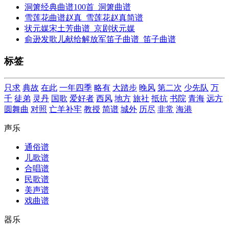
洞箫经典曲谱100首_洞箫曲谱
雪莲花曲谱赵真_雪莲花赵真简谱
状元媒宋土芳曲谱_京剧状元媒
俞逊发歌儿献给解放军笛子曲谱_笛子曲谱
标签
只求
典故
在此
一年四季
略有
大踏步
晚风
第二次
少先队
万
千
徒弟
灵丹
国歌
爱好者
西风
地方
旅社
抵抗
书院
青海
远方
圆舞曲
对照
亡羊补牢
教授
简谱
城外
历尽
非常
海港
声乐
通俗谱
儿歌谱
合唱谱
民歌谱
美声谱
戏曲谱
器乐