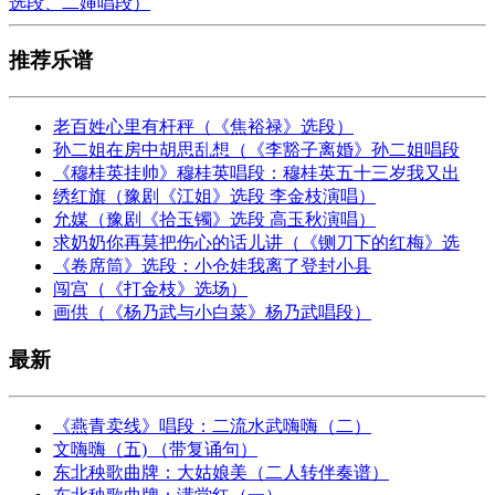
选段、二婶唱段）
推荐乐谱
老百姓心里有杆秤（《焦裕禄》选段）
孙二姐在房中胡思乱想（《李豁子离婚》孙二姐唱段
《穆桂英挂帅》穆桂英唱段：穆桂英五十三岁我又出
绣红旗（豫剧《江姐》选段 李金枝演唱）
允媒（豫剧《拾玉镯》选段 高玉秋演唱）
求奶奶你再莫把伤心的话儿讲（《铡刀下的红梅》选
《卷席筒》选段：小仓娃我离了登封小县
闯宫（《打金枝》选场）
画供（《杨乃武与小白菜》杨乃武唱段）
最新
《燕青卖线》唱段：二流水武嗨嗨（二）
文嗨嗨（五) （带复诵句）
东北秧歌曲牌：大姑娘美（二人转伴奏谱）