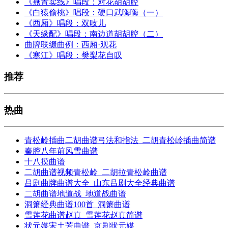
《燕青卖线》唱段：对花胡胡腔
《白猿偷桃》唱段：硬口武嗨嗨（一）
《西厢》唱段：双吱儿
《天缘配》唱段：南边道胡胡腔（二）
曲牌联缀曲例：西厢·观花
《寒江》唱段：樊梨花自叹
推荐
热曲
青松岭插曲二胡曲谱弓法和指法_二胡青松岭插曲简谱
秦腔八年前风雪曲谱
十八摸曲谱
二胡曲谱视频青松岭_二胡拉青松岭曲谱
吕剧曲牌曲谱大全_山东吕剧大全经典曲谱
二胡曲谱地道战_地道战曲谱
洞箫经典曲谱100首_洞箫曲谱
雪莲花曲谱赵真_雪莲花赵真简谱
状元媒宋土芳曲谱_京剧状元媒