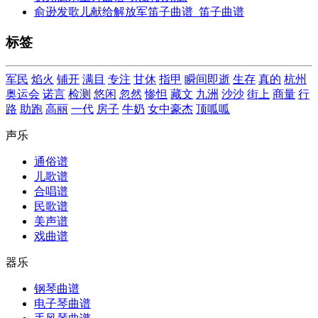
俞逊发歌儿献给解放军笛子曲谱_笛子曲谱
标签
军民
焰火
铺开
满目
专注
甘休
指甲
瞬间即逝
生存
真的
杭州
奥运会
诺言
检测
悠闲
忽然
惨怛
藏文
九洲
沙沙
街上
商量
行
路
助跑
高丽
一代
房子
牛奶
女中豪杰
顶呱呱
声乐
通俗谱
儿歌谱
合唱谱
民歌谱
美声谱
戏曲谱
器乐
钢琴曲谱
电子琴曲谱