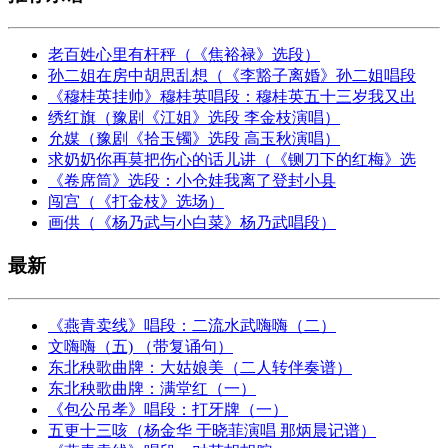
老百姓心里有杆秤（《焦裕禄》选段）
孙二姐在房中胡思乱想（《李豁子离婚》孙二姐唱段
《穆桂英挂帅》穆桂英唱段：穆桂英五十三岁我又出
绣红旗（豫剧《江姐》选段 李金枝演唱）
允媒（豫剧《拾玉镯》选段 高玉秋演唱）
求奶奶你再莫把伤心的话儿讲（《铡刀下的红梅》选
《卷席筒》选段：小仓娃我离了登封小县
闯宫（《打金枝》选场）
画供（《杨乃武与小白菜》杨乃武唱段）
最新
《燕青卖线》唱段：二流水武嗨嗨（二）
文嗨嗨（五) （带复诵句）
东北秧歌曲牌：大姑娘美（二人转伴奏谱）
东北秧歌曲牌：满堂红（一）
《包公吊孝》唱段：打牙牌（一）
五更十三咳（杨金华 于晓菲演唱 那炳晨记谱）