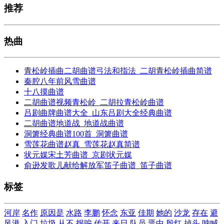
推荐
热曲
青松岭插曲二胡曲谱弓法和指法_二胡青松岭插曲简谱
秦腔八年前风雪曲谱
十八摸曲谱
二胡曲谱视频青松岭_二胡拉青松岭曲谱
吕剧曲牌曲谱大全_山东吕剧大全经典曲谱
二胡曲谱地道战_地道战曲谱
洞箫经典曲谱100首_洞箫曲谱
雪莲花曲谱赵真_雪莲花赵真简谱
状元媒宋土芳曲谱_京剧状元媒
俞逊发歌儿献给解放军笛子曲谱_笛子曲谱
标签
河岸
名作
原因是
水路
李鹏
怀念
东亚
佳期
她的
沙龙
存在
避
风港
入门
垃圾
从不
拐骗
传开
来日
队员
晋中
殷红
掉头
呐喊