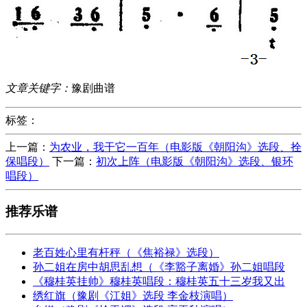
文章关键字：
豫剧曲谱
标签：
上一篇：
为农业，我干它一百年（电影版《朝阳沟》选段、拴
保唱段）
下一篇：
初次上阵（电影版《朝阳沟》选段、银环
唱段）
推荐乐谱
老百姓心里有杆秤（《焦裕禄》选段）
孙二姐在房中胡思乱想（《李豁子离婚》孙二姐唱段
《穆桂英挂帅》穆桂英唱段：穆桂英五十三岁我又出
绣红旗（豫剧《江姐》选段 李金枝演唱）