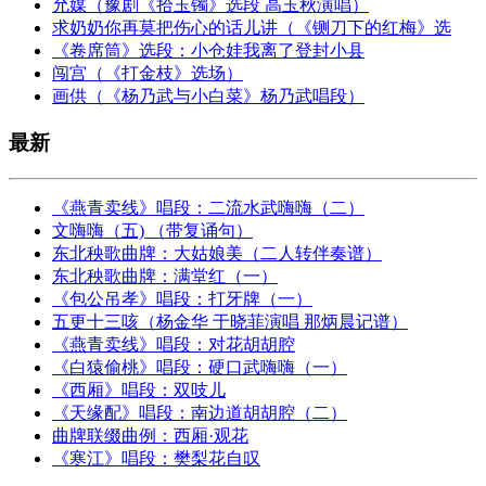
允媒（豫剧《拾玉镯》选段 高玉秋演唱）
求奶奶你再莫把伤心的话儿讲（《铡刀下的红梅》选
《卷席筒》选段：小仓娃我离了登封小县
闯宫（《打金枝》选场）
画供（《杨乃武与小白菜》杨乃武唱段）
最新
《燕青卖线》唱段：二流水武嗨嗨（二）
文嗨嗨（五) （带复诵句）
东北秧歌曲牌：大姑娘美（二人转伴奏谱）
东北秧歌曲牌：满堂红（一）
《包公吊孝》唱段：打牙牌（一）
五更十三咳（杨金华 于晓菲演唱 那炳晨记谱）
《燕青卖线》唱段：对花胡胡腔
《白猿偷桃》唱段：硬口武嗨嗨（一）
《西厢》唱段：双吱儿
《天缘配》唱段：南边道胡胡腔（二）
曲牌联缀曲例：西厢·观花
《寒江》唱段：樊梨花自叹