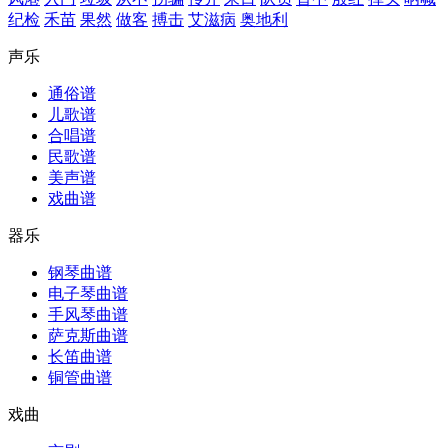
纪检
禾苗
果然
做客
搏击
艾滋病
奥地利
声乐
通俗谱
儿歌谱
合唱谱
民歌谱
美声谱
戏曲谱
器乐
钢琴曲谱
电子琴曲谱
手风琴曲谱
萨克斯曲谱
长笛曲谱
铜管曲谱
戏曲