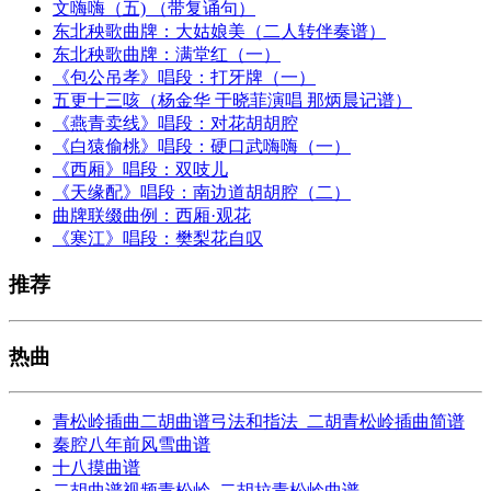
文嗨嗨（五) （带复诵句）
东北秧歌曲牌：大姑娘美（二人转伴奏谱）
东北秧歌曲牌：满堂红（一）
《包公吊孝》唱段：打牙牌（一）
五更十三咳（杨金华 于晓菲演唱 那炳晨记谱）
《燕青卖线》唱段：对花胡胡腔
《白猿偷桃》唱段：硬口武嗨嗨（一）
《西厢》唱段：双吱儿
《天缘配》唱段：南边道胡胡腔（二）
曲牌联缀曲例：西厢·观花
《寒江》唱段：樊梨花自叹
推荐
热曲
青松岭插曲二胡曲谱弓法和指法_二胡青松岭插曲简谱
秦腔八年前风雪曲谱
十八摸曲谱
二胡曲谱视频青松岭_二胡拉青松岭曲谱