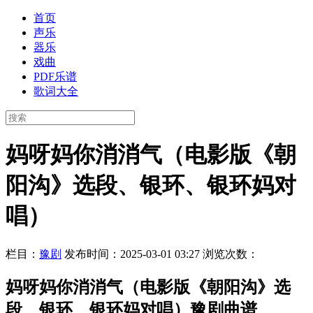
首页
声乐
器乐
戏曲
PDF乐谱
歌词大全
妈呀妈你消消气（电影版《朝
阳沟》选段、银环、银环妈对
唱）
栏目：
豫剧
发布时间：2025-03-01 03:27
浏览次数：
妈呀妈你消消气（电影版《朝阳沟》选
段、银环、银环妈对唱）豫剧曲谱