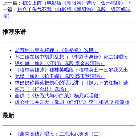
上一篇：
初次上阵（电影版《朝阳沟》选段、银环唱段）
下
一篇：
短命丫头气死我（电影版《朝阳沟》选段、银环妈唱
段）
推荐乐谱
老百姓心里有杆秤（《焦裕禄》选段）
孙二姐在房中胡思乱想（《李豁子离婚》孙二姐唱段
绣红旗（豫剧《江姐》选段 李金枝演唱）
《穆桂英挂帅》穆桂英唱段：穆桂英五十三岁我又出
允媒（豫剧《拾玉镯》选段 高玉秋演唱）
求奶奶你再莫把伤心的话儿讲（《铡刀下的红梅》选
闯宫（《打金枝》选场）
画供（《杨乃武与小白菜》杨乃武唱段）
雄心壮志冲云天（豫剧《红灯记》李玉和唱段 精简版
最新
《燕青卖线》唱段：二流水武嗨嗨（二）