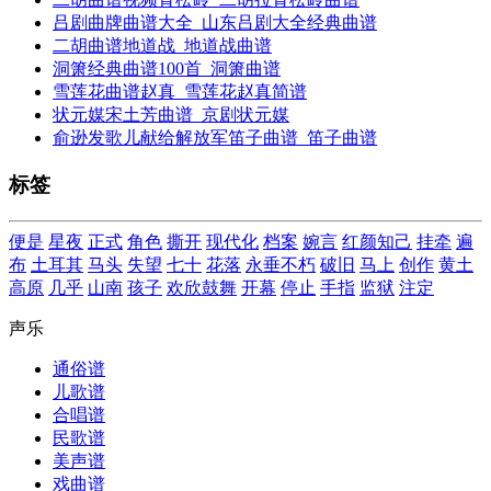
吕剧曲牌曲谱大全_山东吕剧大全经典曲谱
二胡曲谱地道战_地道战曲谱
洞箫经典曲谱100首_洞箫曲谱
雪莲花曲谱赵真_雪莲花赵真简谱
状元媒宋土芳曲谱_京剧状元媒
俞逊发歌儿献给解放军笛子曲谱_笛子曲谱
标签
便是
星夜
正式
角色
撕开
现代化
档案
婉言
红颜知己
挂牵
遍
布
土耳其
马头
失望
七十
花落
永垂不朽
破旧
马上
创作
黄土
高原
几乎
山南
孩子
欢欣鼓舞
开幕
停止
手指
监狱
注定
声乐
通俗谱
儿歌谱
合唱谱
民歌谱
美声谱
戏曲谱