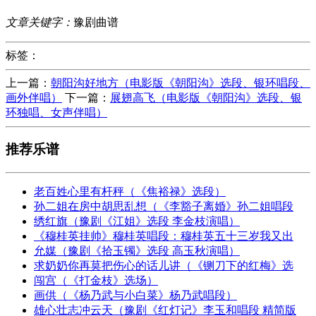
文章关键字：
豫剧曲谱
标签：
上一篇：
朝阳沟好地方（电影版《朝阳沟》选段、银环唱段、
画外伴唱）
下一篇：
展翅高飞（电影版《朝阳沟》选段、银
环独唱、女声伴唱）
推荐乐谱
老百姓心里有杆秤（《焦裕禄》选段）
孙二姐在房中胡思乱想（《李豁子离婚》孙二姐唱段
绣红旗（豫剧《江姐》选段 李金枝演唱）
《穆桂英挂帅》穆桂英唱段：穆桂英五十三岁我又出
允媒（豫剧《拾玉镯》选段 高玉秋演唱）
求奶奶你再莫把伤心的话儿讲（《铡刀下的红梅》选
闯宫（《打金枝》选场）
画供（《杨乃武与小白菜》杨乃武唱段）
雄心壮志冲云天（豫剧《红灯记》李玉和唱段 精简版