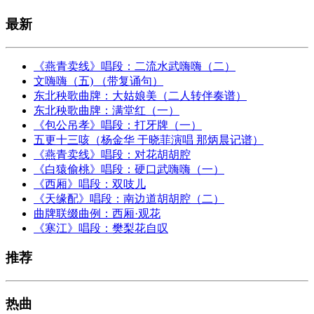
最新
《燕青卖线》唱段：二流水武嗨嗨（二）
文嗨嗨（五) （带复诵句）
东北秧歌曲牌：大姑娘美（二人转伴奏谱）
东北秧歌曲牌：满堂红（一）
《包公吊孝》唱段：打牙牌（一）
五更十三咳（杨金华 于晓菲演唱 那炳晨记谱）
《燕青卖线》唱段：对花胡胡腔
《白猿偷桃》唱段：硬口武嗨嗨（一）
《西厢》唱段：双吱儿
《天缘配》唱段：南边道胡胡腔（二）
曲牌联缀曲例：西厢·观花
《寒江》唱段：樊梨花自叹
推荐
热曲