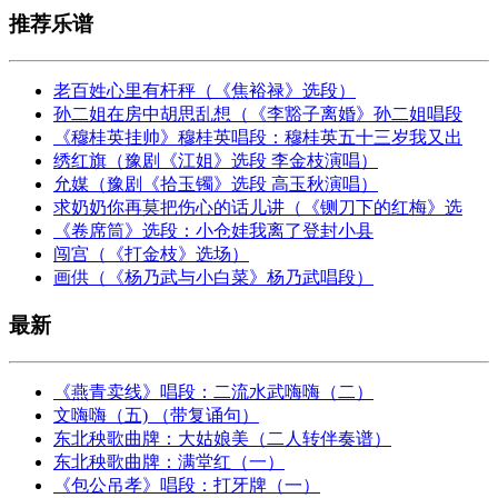
推荐乐谱
老百姓心里有杆秤（《焦裕禄》选段）
孙二姐在房中胡思乱想（《李豁子离婚》孙二姐唱段
《穆桂英挂帅》穆桂英唱段：穆桂英五十三岁我又出
绣红旗（豫剧《江姐》选段 李金枝演唱）
允媒（豫剧《拾玉镯》选段 高玉秋演唱）
求奶奶你再莫把伤心的话儿讲（《铡刀下的红梅》选
《卷席筒》选段：小仓娃我离了登封小县
闯宫（《打金枝》选场）
画供（《杨乃武与小白菜》杨乃武唱段）
最新
《燕青卖线》唱段：二流水武嗨嗨（二）
文嗨嗨（五) （带复诵句）
东北秧歌曲牌：大姑娘美（二人转伴奏谱）
东北秧歌曲牌：满堂红（一）
《包公吊孝》唱段：打牙牌（一）