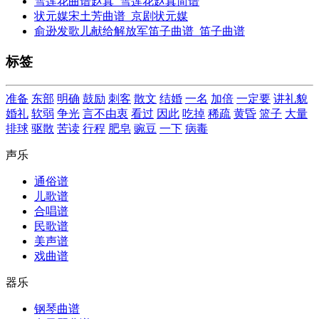
雪莲花曲谱赵真_雪莲花赵真简谱
状元媒宋土芳曲谱_京剧状元媒
俞逊发歌儿献给解放军笛子曲谱_笛子曲谱
标签
准备
东部
明确
鼓励
刺客
散文
结婚
一名
加倍
一定要
讲礼貌
婚礼
软弱
争光
言不由衷
看过
因此
吃掉
稀疏
黄昏
篮子
大量
排球
驱散
苦读
行程
肥皂
豌豆
一下
病毒
声乐
通俗谱
儿歌谱
合唱谱
民歌谱
美声谱
戏曲谱
器乐
钢琴曲谱