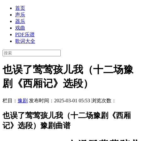
首页
声乐
器乐
戏曲
PDF乐谱
歌词大全
也误了莺莺孩儿我（十二场豫
剧《西厢记》选段）
栏目：
豫剧
发布时间：2025-03-01 05:53
浏览次数：
也误了莺莺孩儿我（十二场豫剧《西厢
记》选段）豫剧曲谱