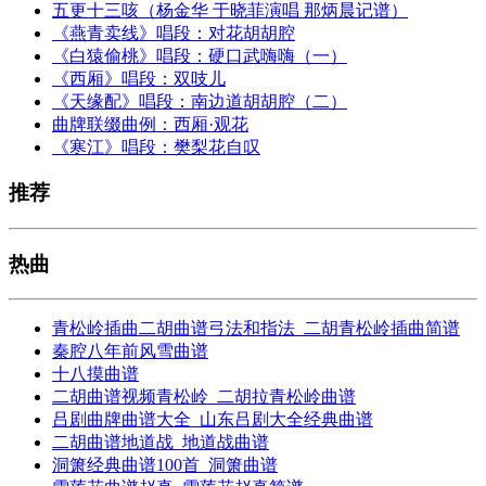
五更十三咳（杨金华 于晓菲演唱 那炳晨记谱）
《燕青卖线》唱段：对花胡胡腔
《白猿偷桃》唱段：硬口武嗨嗨（一）
《西厢》唱段：双吱儿
《天缘配》唱段：南边道胡胡腔（二）
曲牌联缀曲例：西厢·观花
《寒江》唱段：樊梨花自叹
推荐
热曲
青松岭插曲二胡曲谱弓法和指法_二胡青松岭插曲简谱
秦腔八年前风雪曲谱
十八摸曲谱
二胡曲谱视频青松岭_二胡拉青松岭曲谱
吕剧曲牌曲谱大全_山东吕剧大全经典曲谱
二胡曲谱地道战_地道战曲谱
洞箫经典曲谱100首_洞箫曲谱