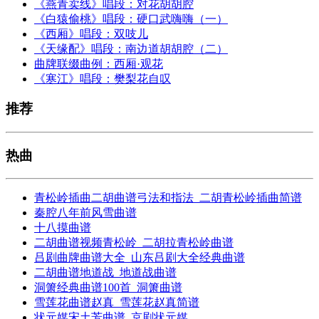
《燕青卖线》唱段：对花胡胡腔
《白猿偷桃》唱段：硬口武嗨嗨（一）
《西厢》唱段：双吱儿
《天缘配》唱段：南边道胡胡腔（二）
曲牌联缀曲例：西厢·观花
《寒江》唱段：樊梨花自叹
推荐
热曲
青松岭插曲二胡曲谱弓法和指法_二胡青松岭插曲简谱
秦腔八年前风雪曲谱
十八摸曲谱
二胡曲谱视频青松岭_二胡拉青松岭曲谱
吕剧曲牌曲谱大全_山东吕剧大全经典曲谱
二胡曲谱地道战_地道战曲谱
洞箫经典曲谱100首_洞箫曲谱
雪莲花曲谱赵真_雪莲花赵真简谱
状元媒宋土芳曲谱_京剧状元媒