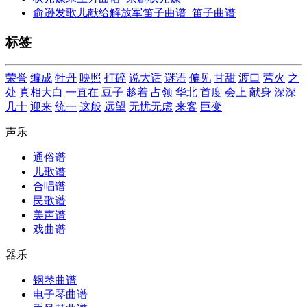
俞逊发歌儿献给解放军笛子曲谱_笛子曲谱
标签
荣誉
编成
牡丹
映照
打碎
说大话
谜语
偏见
甘甜
渡口
营火
之
处
真相大白
一直在
豆子
趁着
占领
华北
首度
会上
献身
深深
几十
迎来
统一
这般
远望
无忧无虑
来客
巨变
声乐
通俗谱
儿歌谱
合唱谱
民歌谱
美声谱
戏曲谱
器乐
钢琴曲谱
电子琴曲谱