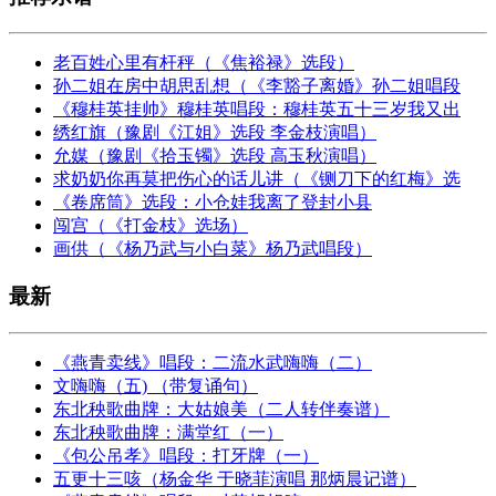
老百姓心里有杆秤（《焦裕禄》选段）
孙二姐在房中胡思乱想（《李豁子离婚》孙二姐唱段
《穆桂英挂帅》穆桂英唱段：穆桂英五十三岁我又出
绣红旗（豫剧《江姐》选段 李金枝演唱）
允媒（豫剧《拾玉镯》选段 高玉秋演唱）
求奶奶你再莫把伤心的话儿讲（《铡刀下的红梅》选
《卷席筒》选段：小仓娃我离了登封小县
闯宫（《打金枝》选场）
画供（《杨乃武与小白菜》杨乃武唱段）
最新
《燕青卖线》唱段：二流水武嗨嗨（二）
文嗨嗨（五) （带复诵句）
东北秧歌曲牌：大姑娘美（二人转伴奏谱）
东北秧歌曲牌：满堂红（一）
《包公吊孝》唱段：打牙牌（一）
五更十三咳（杨金华 于晓菲演唱 那炳晨记谱）