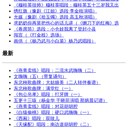
《穆桂英挂帅》穆桂英唱段：穆桂英五十三岁我又出
绣红旗（豫剧《江姐》选段 李金枝演唱）
允媒（豫剧《拾玉镯》选段 高玉秋演唱）
求奶奶你再莫把伤心的话儿讲（《铡刀下的红梅》选
《卷席筒》选段：小仓娃我离了登封小县
闯宫（《打金枝》选场）
画供（《杨乃武与小白菜》杨乃武唱段）
最新
《燕青卖线》唱段：二流水武嗨嗨（二）
文嗨嗨（五) （带复诵句）
东北秧歌曲牌：大姑娘美（二人转伴奏谱）
东北秧歌曲牌：满堂红（一）
《包公吊孝》唱段：打牙牌（一）
五更十三咳（杨金华 于晓菲演唱 那炳晨记谱）
《燕青卖线》唱段：对花胡胡腔
《白猿偷桃》唱段：硬口武嗨嗨（一）
《西厢》唱段：双吱儿
《天缘配》唱段：南边道胡胡腔（二）