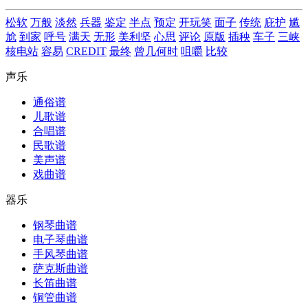
松软
万般
淡然
兵器
鉴定
半点
预定
开玩笑
面子
传统
庇护
尴
尬
到家
呼号
满天
无形
美利坚
心思
评论
原版
插秧
车子
三峡
核电站
容易
CREDIT
最终
曾几何时
咀嚼
比较
声乐
通俗谱
儿歌谱
合唱谱
民歌谱
美声谱
戏曲谱
器乐
钢琴曲谱
电子琴曲谱
手风琴曲谱
萨克斯曲谱
长笛曲谱
铜管曲谱