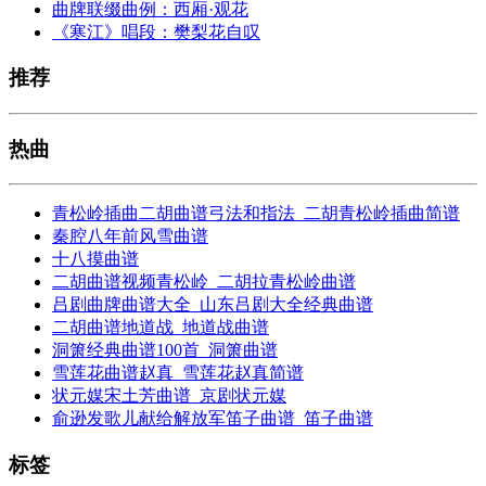
曲牌联缀曲例：西厢·观花
《寒江》唱段：樊梨花自叹
推荐
热曲
青松岭插曲二胡曲谱弓法和指法_二胡青松岭插曲简谱
秦腔八年前风雪曲谱
十八摸曲谱
二胡曲谱视频青松岭_二胡拉青松岭曲谱
吕剧曲牌曲谱大全_山东吕剧大全经典曲谱
二胡曲谱地道战_地道战曲谱
洞箫经典曲谱100首_洞箫曲谱
雪莲花曲谱赵真_雪莲花赵真简谱
状元媒宋土芳曲谱_京剧状元媒
俞逊发歌儿献给解放军笛子曲谱_笛子曲谱
标签