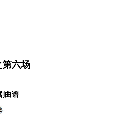
之第六场
剧曲谱