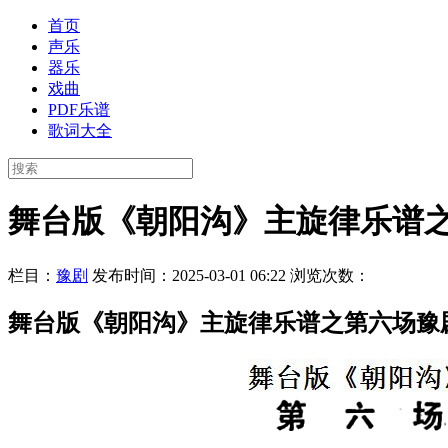
首页
声乐
器乐
戏曲
PDF乐谱
歌词大全
舞台版《朝阳沟》主旋律乐谱
栏目：
豫剧
发布时间：2025-03-01 06:22
浏览次数：
舞台版《朝阳沟》主旋律乐谱之第六场豫