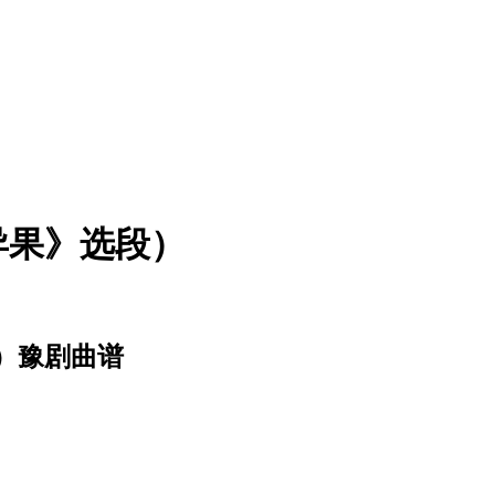
异果》选段）
）豫剧曲谱