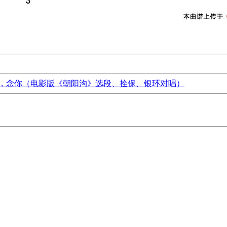
，念你（电影版《朝阳沟》选段、拴保、银环对唱）