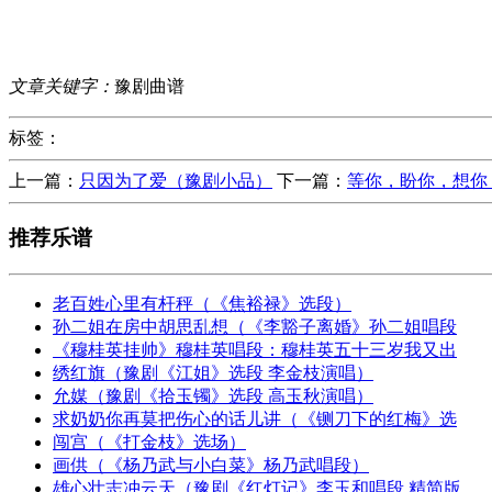
文章关键字：
豫剧曲谱
标签：
上一篇：
只因为了爱（豫剧小品）
下一篇：
等你，盼你，想你
推荐乐谱
老百姓心里有杆秤（《焦裕禄》选段）
孙二姐在房中胡思乱想（《李豁子离婚》孙二姐唱段
《穆桂英挂帅》穆桂英唱段：穆桂英五十三岁我又出
绣红旗（豫剧《江姐》选段 李金枝演唱）
允媒（豫剧《拾玉镯》选段 高玉秋演唱）
求奶奶你再莫把伤心的话儿讲（《铡刀下的红梅》选
闯宫（《打金枝》选场）
画供（《杨乃武与小白菜》杨乃武唱段）
雄心壮志冲云天（豫剧《红灯记》李玉和唱段 精简版