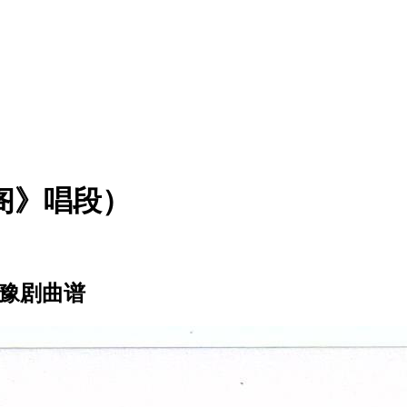
阁》唱段）
）豫剧曲谱