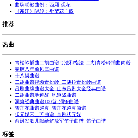
曲牌联缀曲例：西厢·观花
《寒江》唱段：樊梨花自叹
推荐
热曲
青松岭插曲二胡曲谱弓法和指法_二胡青松岭插曲简谱
秦腔八年前风雪曲谱
十八摸曲谱
二胡曲谱视频青松岭_二胡拉青松岭曲谱
吕剧曲牌曲谱大全_山东吕剧大全经典曲谱
二胡曲谱地道战_地道战曲谱
洞箫经典曲谱100首_洞箫曲谱
雪莲花曲谱赵真_雪莲花赵真简谱
状元媒宋土芳曲谱_京剧状元媒
俞逊发歌儿献给解放军笛子曲谱_笛子曲谱
标签