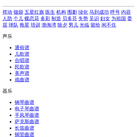
挥动
烟袋
五星红旗
医生
机构
围剿
绿化
马到成功
呼号
内容
人防
个儿
蝶恋花
多彩
制造
贝多芬
失势
见识
妇女
为祖国
委
屈
球队
救星
培训
渤海湾
除夕
男儿
光临
留给
闲不住
声乐
通俗谱
儿歌谱
合唱谱
民歌谱
美声谱
戏曲谱
器乐
钢琴曲谱
电子琴曲谱
手风琴曲谱
萨克斯曲谱
长笛曲谱
铜管曲谱