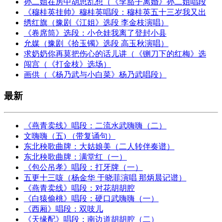
孙二姐在房中胡思乱想（《李豁子离婚》孙二姐唱段
《穆桂英挂帅》穆桂英唱段：穆桂英五十三岁我又出
绣红旗（豫剧《江姐》选段 李金枝演唱）
《卷席筒》选段：小仓娃我离了登封小县
允媒（豫剧《拾玉镯》选段 高玉秋演唱）
求奶奶你再莫把伤心的话儿讲（《铡刀下的红梅》选
闯宫（《打金枝》选场）
画供（《杨乃武与小白菜》杨乃武唱段）
最新
《燕青卖线》唱段：二流水武嗨嗨（二）
文嗨嗨（五) （带复诵句）
东北秧歌曲牌：大姑娘美（二人转伴奏谱）
东北秧歌曲牌：满堂红（一）
《包公吊孝》唱段：打牙牌（一）
五更十三咳（杨金华 于晓菲演唱 那炳晨记谱）
《燕青卖线》唱段：对花胡胡腔
《白猿偷桃》唱段：硬口武嗨嗨（一）
《西厢》唱段：双吱儿
《天缘配》唱段：南边道胡胡腔（二）