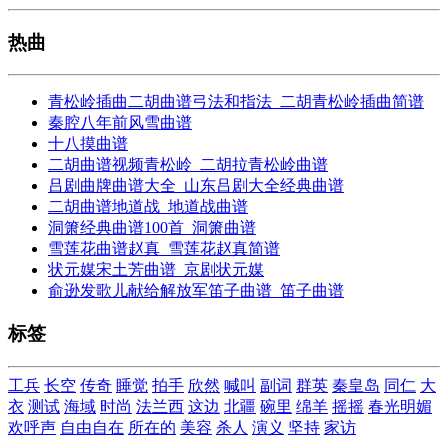
热曲
青松岭插曲二胡曲谱弓法和指法_二胡青松岭插曲简谱
秦腔八年前风雪曲谱
十八摸曲谱
二胡曲谱视频青松岭_二胡拉青松岭曲谱
吕剧曲牌曲谱大全_山东吕剧大全经典曲谱
二胡曲谱地道战_地道战曲谱
洞箫经典曲谱100首_洞箫曲谱
雪莲花曲谱赵真_雪莲花赵真简谱
状元媒宋土芳曲谱_京剧状元媒
俞逊发歌儿献给解放军笛子曲谱_笛子曲谱
标签
工兵
长空
传奇
睡觉
拍手
欣然
喊叫
副词
群英
秦皇岛
同仁
大
衣
测试
海域
时尚
法兰西
这边
北疆
碗里
绵羊
摇摇
春光明媚
欢呼声
自由自在
所在的
美容
杀人
演义
坚持
家访