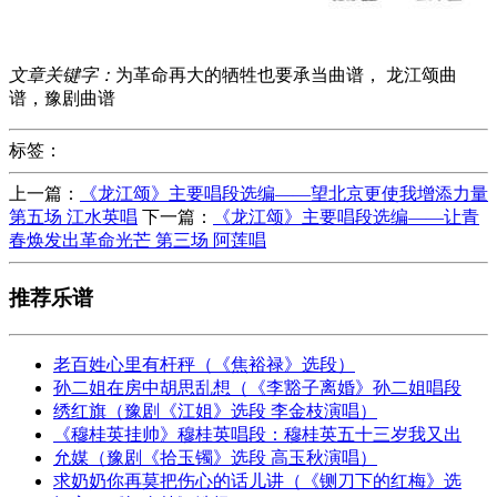
文章关键字：
为革命再大的牺牲也要承当曲谱， 龙江颂曲
谱，豫剧曲谱
标签：
上一篇：
《龙江颂》主要唱段选编——望北京更使我增添力量
第五场 江水英唱
下一篇：
《龙江颂》主要唱段选编——让青
春焕发出革命光芒 第三场 阿莲唱
推荐乐谱
老百姓心里有杆秤（《焦裕禄》选段）
孙二姐在房中胡思乱想（《李豁子离婚》孙二姐唱段
绣红旗（豫剧《江姐》选段 李金枝演唱）
《穆桂英挂帅》穆桂英唱段：穆桂英五十三岁我又出
允媒（豫剧《拾玉镯》选段 高玉秋演唱）
求奶奶你再莫把伤心的话儿讲（《铡刀下的红梅》选