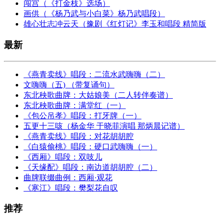
闯宫（《打金枝》选场）
画供（《杨乃武与小白菜》杨乃武唱段）
雄心壮志冲云天（豫剧《红灯记》李玉和唱段 精简版
最新
《燕青卖线》唱段：二流水武嗨嗨（二）
文嗨嗨（五) （带复诵句）
东北秧歌曲牌：大姑娘美（二人转伴奏谱）
东北秧歌曲牌：满堂红（一）
《包公吊孝》唱段：打牙牌（一）
五更十三咳（杨金华 于晓菲演唱 那炳晨记谱）
《燕青卖线》唱段：对花胡胡腔
《白猿偷桃》唱段：硬口武嗨嗨（一）
《西厢》唱段：双吱儿
《天缘配》唱段：南边道胡胡腔（二）
曲牌联缀曲例：西厢·观花
《寒江》唱段：樊梨花自叹
推荐