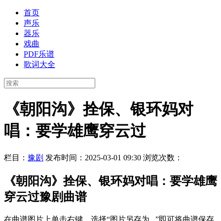
首页
声乐
器乐
戏曲
PDF乐谱
歌词大全
《朝阳沟》拴保、银环妈对
唱：要学雄鹰穿云过
栏目：
豫剧
发布时间：2025-03-01 09:30
浏览次数：
《朝阳沟》拴保、银环妈对唱：要学雄鹰
穿云过豫剧曲谱
在曲谱图片上单击右键，选择“图片另存为...”即可将曲谱保存