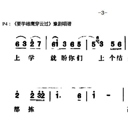
P4：《要学雄鹰穿云过》豫剧唱谱