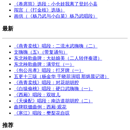
《卷席筒》选段：小仓娃我离了登封小县
闯宫（《打金枝》选场）
画供（《杨乃武与小白菜》杨乃武唱段）
最新
《燕青卖线》唱段：二流水武嗨嗨（二）
文嗨嗨（五) （带复诵句）
东北秧歌曲牌：大姑娘美（二人转伴奏谱）
东北秧歌曲牌：满堂红（一）
《包公吊孝》唱段：打牙牌（一）
五更十三咳（杨金华 于晓菲演唱 那炳晨记谱）
《燕青卖线》唱段：对花胡胡腔
《白猿偷桃》唱段：硬口武嗨嗨（一）
《西厢》唱段：双吱儿
《天缘配》唱段：南边道胡胡腔（二）
曲牌联缀曲例：西厢·观花
《寒江》唱段：樊梨花自叹
推荐