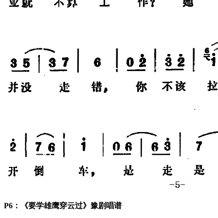
P6：《要学雄鹰穿云过》豫剧唱谱