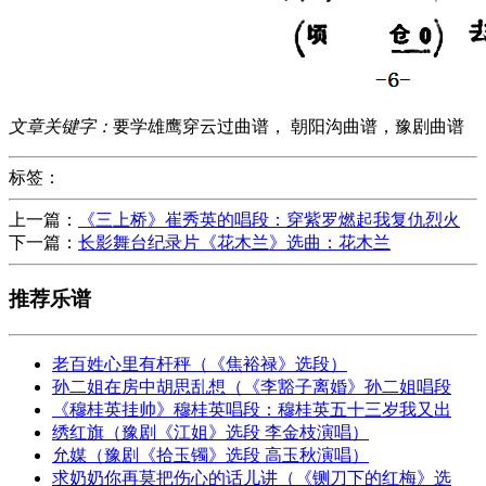
文章关键字：
要学雄鹰穿云过曲谱， 朝阳沟曲谱，豫剧曲谱
标签：
上一篇：
《三上桥》崔秀英的唱段：穿紫罗燃起我复仇烈火
下一篇：
长影舞台纪录片《花木兰》选曲：花木兰
推荐乐谱
老百姓心里有杆秤（《焦裕禄》选段）
孙二姐在房中胡思乱想（《李豁子离婚》孙二姐唱段
《穆桂英挂帅》穆桂英唱段：穆桂英五十三岁我又出
绣红旗（豫剧《江姐》选段 李金枝演唱）
允媒（豫剧《拾玉镯》选段 高玉秋演唱）
求奶奶你再莫把伤心的话儿讲（《铡刀下的红梅》选