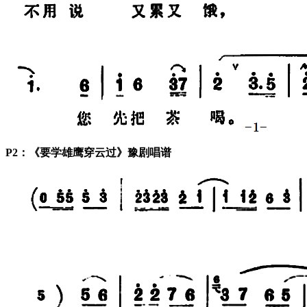
P2：《要学雄鹰穿云过》豫剧唱谱