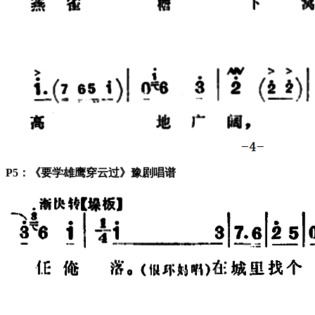
P5：《要学雄鹰穿云过》豫剧唱谱