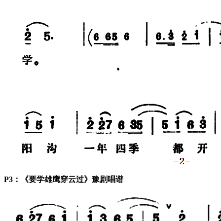
P3：《要学雄鹰穿云过》豫剧唱谱