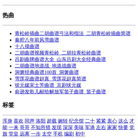
热曲
青松岭插曲二胡曲谱弓法和指法_二胡青松岭插曲简谱
秦腔八年前风雪曲谱
十八摸曲谱
二胡曲谱视频青松岭_二胡拉青松岭曲谱
吕剧曲牌曲谱大全_山东吕剧大全经典曲谱
二胡曲谱地道战_地道战曲谱
洞箫经典曲谱100首_洞箫曲谱
雪莲花曲谱赵真_雪莲花赵真简谱
状元媒宋土芳曲谱_京剧状元媒
俞逊发歌儿献给解放军笛子曲谱_笛子曲谱
标签
浑身
喜欢
同声
洛阳
超载
婉转
纪念馆
二十
紧紧
衷心
这么
才
能
一来
哥哥
不知所措
发现
深深
美味
军港
左右
家家
快要
党
旗
堂皇
远离
一步
太空
手机
编剧
初中