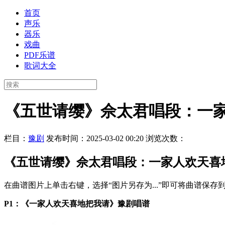
首页
声乐
器乐
戏曲
PDF乐谱
歌词大全
《五世请缨》佘太君唱段：一
栏目：
豫剧
发布时间：2025-03-02 00:20
浏览次数：
《五世请缨》佘太君唱段：一家人欢天喜
在曲谱图片上单击右键，选择“图片另存为...”即可将曲谱保
P1：《一家人欢天喜地把我请》豫剧唱谱