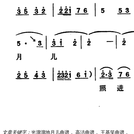
文章关键字：
光溜溜地月儿曲谱， 高洁曲谱， 王基笑曲谱，