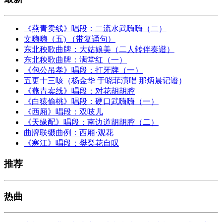
《燕青卖线》唱段：二流水武嗨嗨（二）
文嗨嗨（五) （带复诵句）
东北秧歌曲牌：大姑娘美（二人转伴奏谱）
东北秧歌曲牌：满堂红（一）
《包公吊孝》唱段：打牙牌（一）
五更十三咳（杨金华 于晓菲演唱 那炳晨记谱）
《燕青卖线》唱段：对花胡胡腔
《白猿偷桃》唱段：硬口武嗨嗨（一）
《西厢》唱段：双吱儿
《天缘配》唱段：南边道胡胡腔（二）
曲牌联缀曲例：西厢·观花
《寒江》唱段：樊梨花自叹
推荐
热曲