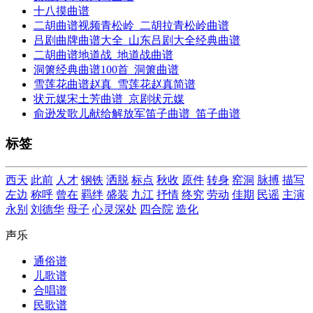
十八摸曲谱
二胡曲谱视频青松岭_二胡拉青松岭曲谱
吕剧曲牌曲谱大全_山东吕剧大全经典曲谱
二胡曲谱地道战_地道战曲谱
洞箫经典曲谱100首_洞箫曲谱
雪莲花曲谱赵真_雪莲花赵真简谱
状元媒宋土芳曲谱_京剧状元媒
俞逊发歌儿献给解放军笛子曲谱_笛子曲谱
标签
西天
此前
人才
钢铁
洒脱
标点
秋收
原件
转身
窑洞
脉搏
描写
左边
称呼
曾在
羁绊
盛装
九江
抒情
终究
劳动
佳期
民谣
主演
永别
刘德华
母子
心灵深处
四合院
造化
声乐
通俗谱
儿歌谱
合唱谱
民歌谱