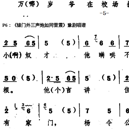
P6：《辕门外三声炮如同雷震》豫剧唱谱