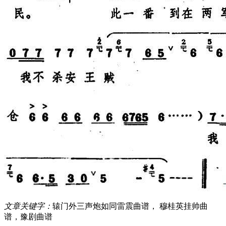
文章关键字：
辕门外三声炮如同雷震曲谱， 穆桂英挂帅曲
谱，豫剧曲谱