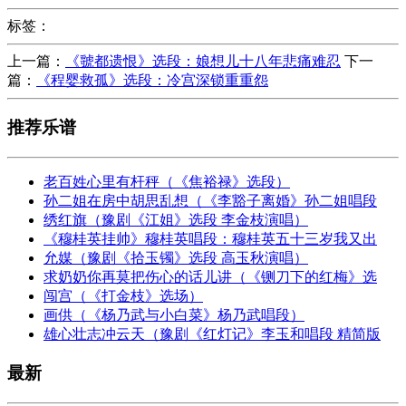
标签：
上一篇：
《虢都遗恨》选段：娘想儿十八年悲痛难忍
下一
篇：
《程婴救孤》选段：冷宫深锁重重怨
推荐乐谱
老百姓心里有杆秤（《焦裕禄》选段）
孙二姐在房中胡思乱想（《李豁子离婚》孙二姐唱段
绣红旗（豫剧《江姐》选段 李金枝演唱）
《穆桂英挂帅》穆桂英唱段：穆桂英五十三岁我又出
允媒（豫剧《拾玉镯》选段 高玉秋演唱）
求奶奶你再莫把伤心的话儿讲（《铡刀下的红梅》选
闯宫（《打金枝》选场）
画供（《杨乃武与小白菜》杨乃武唱段）
雄心壮志冲云天（豫剧《红灯记》李玉和唱段 精简版
最新