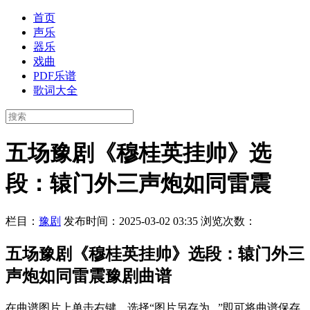
首页
声乐
器乐
戏曲
PDF乐谱
歌词大全
五场豫剧《穆桂英挂帅》选
段：辕门外三声炮如同雷震
栏目：
豫剧
发布时间：2025-03-02 03:35
浏览次数：
五场豫剧《穆桂英挂帅》选段：辕门外三
声炮如同雷震豫剧曲谱
在曲谱图片上单击右键，选择“图片另存为...”即可将曲谱保存