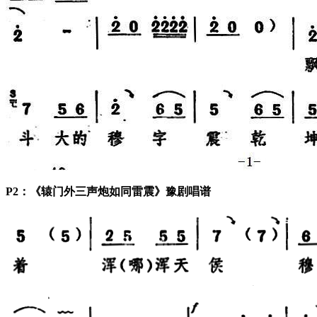
P2：《辕门外三声炮如同雷震》豫剧唱谱