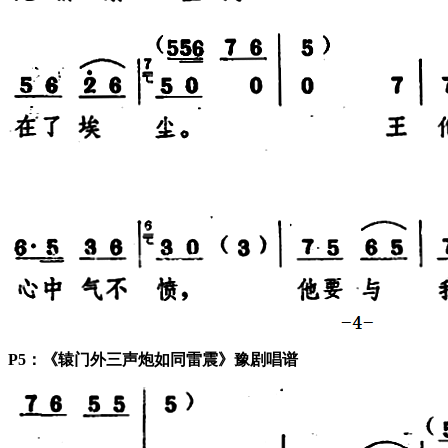
P5：《辕门外三声炮如同雷震》豫剧唱谱