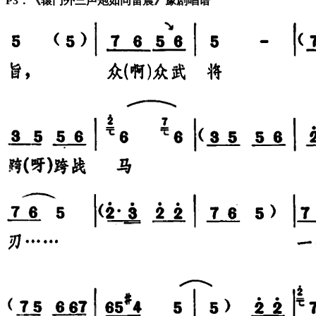
P3：《辕门外三声炮如同雷震》豫剧唱谱