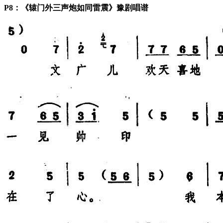
P8：《辕门外三声炮如同雷震》豫剧唱谱