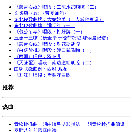
《燕青卖线》唱段：二流水武嗨嗨（二）
文嗨嗨（五) （带复诵句）
东北秧歌曲牌：大姑娘美（二人转伴奏谱）
东北秧歌曲牌：满堂红（一）
《包公吊孝》唱段：打牙牌（一）
五更十三咳（杨金华 于晓菲演唱 那炳晨记谱）
《燕青卖线》唱段：对花胡胡腔
《白猿偷桃》唱段：硬口武嗨嗨（一）
《西厢》唱段：双吱儿
《天缘配》唱段：南边道胡胡腔（二）
曲牌联缀曲例：西厢·观花
《寒江》唱段：樊梨花自叹
推荐
热曲
青松岭插曲二胡曲谱弓法和指法_二胡青松岭插曲简谱
秦腔八年前风雪曲谱