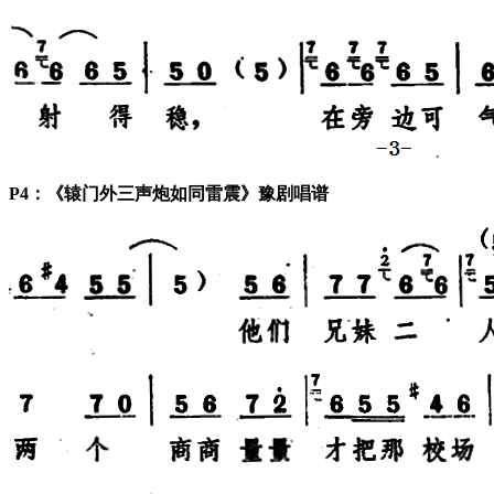
P4：《辕门外三声炮如同雷震》豫剧唱谱