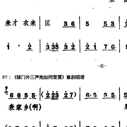
P7：《辕门外三声炮如同雷震》豫剧唱谱