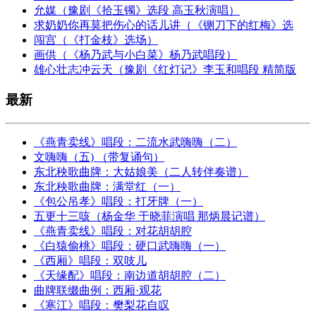
允媒（豫剧《拾玉镯》选段 高玉秋演唱）
求奶奶你再莫把伤心的话儿讲（《铡刀下的红梅》选
闯宫（《打金枝》选场）
画供（《杨乃武与小白菜》杨乃武唱段）
雄心壮志冲云天（豫剧《红灯记》李玉和唱段 精简版
最新
《燕青卖线》唱段：二流水武嗨嗨（二）
文嗨嗨（五) （带复诵句）
东北秧歌曲牌：大姑娘美（二人转伴奏谱）
东北秧歌曲牌：满堂红（一）
《包公吊孝》唱段：打牙牌（一）
五更十三咳（杨金华 于晓菲演唱 那炳晨记谱）
《燕青卖线》唱段：对花胡胡腔
《白猿偷桃》唱段：硬口武嗨嗨（一）
《西厢》唱段：双吱儿
《天缘配》唱段：南边道胡胡腔（二）
曲牌联缀曲例：西厢·观花
《寒江》唱段：樊梨花自叹