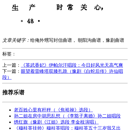
文章关键字：
给俺外甥写封信曲谱， 朝阳沟曲谱，豫剧曲谱
标签：
上一篇：
《英武香妃》伊帕尔汗唱段：今日好风光天高气爽
下一篇：
眼望着雷峰塔双膝扎跪（豫剧《白蛇后传》许仙唱
段）
推荐乐谱
老百姓心里有杆秤（《焦裕禄》选段）
孙二姐在房中胡思乱想（《李豁子离婚》孙二姐唱段
绣红旗（豫剧《江姐》选段 李金枝演唱）
《穆桂英挂帅》穆桂英唱段：穆桂英五十三岁我又出