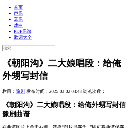
首页
声乐
器乐
戏曲
PDF乐谱
歌词大全
《朝阳沟》二大娘唱段：给俺
外甥写封信
栏目：
豫剧
发布时间：2025-03-02 03:48
浏览次数：
《朝阳沟》二大娘唱段：给俺外甥写封信
豫剧曲谱
在曲谱图片上单击右键，选择“图片另存为...”即可将曲谱保存