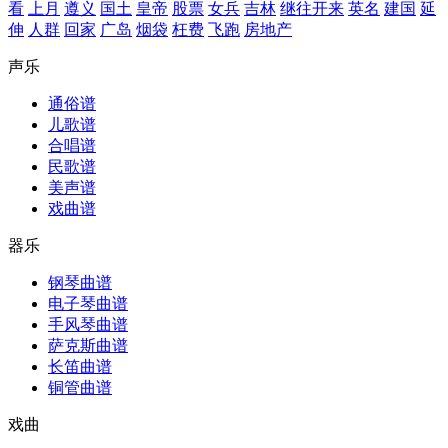
看
上月
遵义
国土
皇帝
股票
女兵
吉林
继往开来
英名
建国
延
伸
人群
回家
广岛
烟袋
枉费
飞跑
房地产
声乐
通俗谱
儿歌谱
合唱谱
民歌谱
美声谱
戏曲谱
器乐
钢琴曲谱
电子琴曲谱
手风琴曲谱
萨克斯曲谱
长笛曲谱
铜管曲谱
戏曲