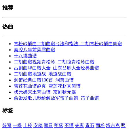
推荐
热曲
青松岭插曲二胡曲谱弓法和指法_二胡青松岭插曲简谱
秦腔八年前风雪曲谱
十八摸曲谱
二胡曲谱视频青松岭_二胡拉青松岭曲谱
吕剧曲牌曲谱大全_山东吕剧大全经典曲谱
二胡曲谱地道战_地道战曲谱
洞箫经典曲谱100首_洞箫曲谱
雪莲花曲谱赵真_雪莲花赵真简谱
状元媒宋土芳曲谱_京剧状元媒
俞逊发歌儿献给解放军笛子曲谱_笛子曲谱
标签
躲避
一棵
上校
安稳
顾及
堕落
不懂
夫妻
青石
面粉
塔吉克
照