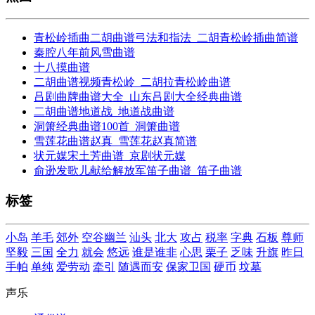
青松岭插曲二胡曲谱弓法和指法_二胡青松岭插曲简谱
秦腔八年前风雪曲谱
十八摸曲谱
二胡曲谱视频青松岭_二胡拉青松岭曲谱
吕剧曲牌曲谱大全_山东吕剧大全经典曲谱
二胡曲谱地道战_地道战曲谱
洞箫经典曲谱100首_洞箫曲谱
雪莲花曲谱赵真_雪莲花赵真简谱
状元媒宋土芳曲谱_京剧状元媒
俞逊发歌儿献给解放军笛子曲谱_笛子曲谱
标签
小岛
羊毛
郊外
空谷幽兰
汕头
北大
攻占
税率
字典
石板
尊师
坚毅
三国
全力
就会
悠远
谁是谁非
心思
栗子
乏味
升旗
昨日
手帕
单纯
爱劳动
牵引
随遇而安
保家卫国
硬币
坟墓
声乐