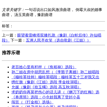
文章关键字：
一句话说出口如风激浪曲谱， 倒霉大叔的婚事
曲谱， 汤玉英曲谱，豫剧曲谱
标签：
上一篇：
眼望着雷峰塔双膝扎跪（豫剧《白蛇后传》许仙唱
段）
下一篇：
五洲人民齐欢笑（选自歌剧《江姐》）
推荐乐谱
老百姓心里有杆秤（《焦裕禄》选段）
孙二姐在房中胡思乱想（《李豁子离婚》孙二姐唱段
《穆桂英挂帅》穆桂英唱段：穆桂英五十三岁我又出
绣红旗（豫剧《江姐》选段 李金枝演唱）
允媒（豫剧《拾玉镯》选段 高玉秋演唱）
求奶奶你再莫把伤心的话儿讲（《铡刀下的红梅》选
《卷席筒》选段：小仓娃我离了登封小县
闯宫（《打金枝》选场）