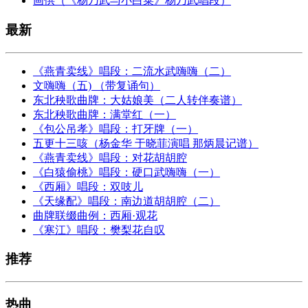
画供（《杨乃武与小白菜》杨乃武唱段）
最新
《燕青卖线》唱段：二流水武嗨嗨（二）
文嗨嗨（五) （带复诵句）
东北秧歌曲牌：大姑娘美（二人转伴奏谱）
东北秧歌曲牌：满堂红（一）
《包公吊孝》唱段：打牙牌（一）
五更十三咳（杨金华 于晓菲演唱 那炳晨记谱）
《燕青卖线》唱段：对花胡胡腔
《白猿偷桃》唱段：硬口武嗨嗨（一）
《西厢》唱段：双吱儿
《天缘配》唱段：南边道胡胡腔（二）
曲牌联缀曲例：西厢·观花
《寒江》唱段：樊梨花自叹
推荐
热曲