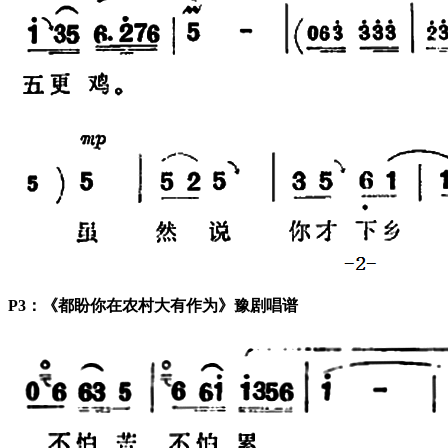
P3：《都盼你在农村大有作为》豫剧唱谱