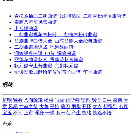
青松岭插曲二胡曲谱弓法和指法_二胡青松岭插曲简谱
秦腔八年前风雪曲谱
十八摸曲谱
二胡曲谱视频青松岭_二胡拉青松岭曲谱
吕剧曲牌曲谱大全_山东吕剧大全经典曲谱
二胡曲谱地道战_地道战曲谱
洞箫经典曲谱100首_洞箫曲谱
雪莲花曲谱赵真_雪莲花赵真简谱
状元媒宋土芳曲谱_京剧状元媒
俞逊发歌儿献给解放军笛子曲谱_笛子曲谱
标签
鲜明
独有
八面玲珑
楼梯
当成
迪斯科
资料
飘浮
日中
探亲
大
意
风暴
亡命之徒
大鱼
平均
剪刀
胭脂
开怀
大衣
想得到
心疼
宝玉
不幸
上市
浑身
一棵
多一点
产生
愁绪
执迷不悟
声乐