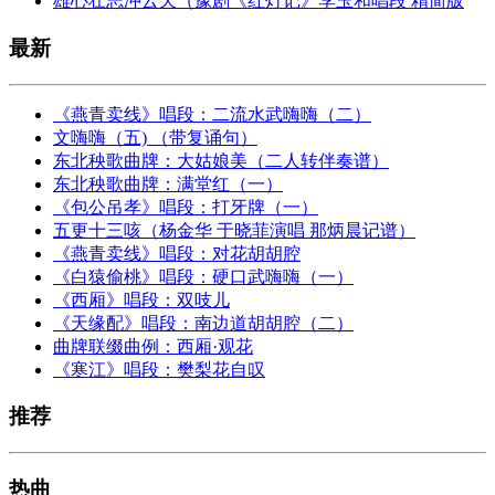
雄心壮志冲云天（豫剧《红灯记》李玉和唱段 精简版
最新
《燕青卖线》唱段：二流水武嗨嗨（二）
文嗨嗨（五) （带复诵句）
东北秧歌曲牌：大姑娘美（二人转伴奏谱）
东北秧歌曲牌：满堂红（一）
《包公吊孝》唱段：打牙牌（一）
五更十三咳（杨金华 于晓菲演唱 那炳晨记谱）
《燕青卖线》唱段：对花胡胡腔
《白猿偷桃》唱段：硬口武嗨嗨（一）
《西厢》唱段：双吱儿
《天缘配》唱段：南边道胡胡腔（二）
曲牌联缀曲例：西厢·观花
《寒江》唱段：樊梨花自叹
推荐
热曲