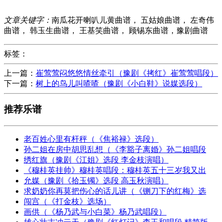
文章关键字：
南瓜花开喇叭儿黄曲谱， 五姑娘曲谱， 左奇伟
曲谱， 韩玉生曲谱， 王基笑曲谱， 顾锡东曲谱，豫剧曲谱
标签：
上一篇：
崔莺莺闷悠悠情丝牵引（豫剧《拷红》崔莺莺唱段）
下一篇：
树上的鸟儿叫喳喳（豫剧《小白鞋》说媒选段）
推荐乐谱
老百姓心里有杆秤（《焦裕禄》选段）
孙二姐在房中胡思乱想（《李豁子离婚》孙二姐唱段
绣红旗（豫剧《江姐》选段 李金枝演唱）
《穆桂英挂帅》穆桂英唱段：穆桂英五十三岁我又出
允媒（豫剧《拾玉镯》选段 高玉秋演唱）
求奶奶你再莫把伤心的话儿讲（《铡刀下的红梅》选
闯宫（《打金枝》选场）
画供（《杨乃武与小白菜》杨乃武唱段）