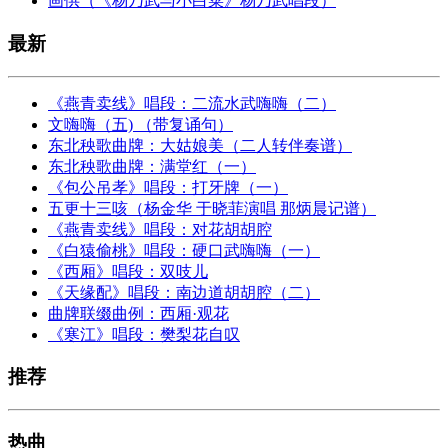
画供（《杨乃武与小白菜》杨乃武唱段）
最新
《燕青卖线》唱段：二流水武嗨嗨（二）
文嗨嗨（五) （带复诵句）
东北秧歌曲牌：大姑娘美（二人转伴奏谱）
东北秧歌曲牌：满堂红（一）
《包公吊孝》唱段：打牙牌（一）
五更十三咳（杨金华 于晓菲演唱 那炳晨记谱）
《燕青卖线》唱段：对花胡胡腔
《白猿偷桃》唱段：硬口武嗨嗨（一）
《西厢》唱段：双吱儿
《天缘配》唱段：南边道胡胡腔（二）
曲牌联缀曲例：西厢·观花
《寒江》唱段：樊梨花自叹
推荐
热曲