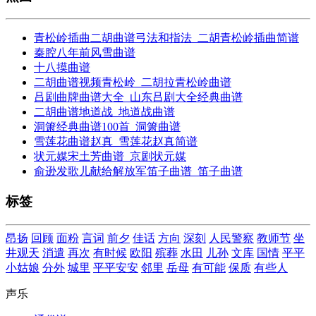
青松岭插曲二胡曲谱弓法和指法_二胡青松岭插曲简谱
秦腔八年前风雪曲谱
十八摸曲谱
二胡曲谱视频青松岭_二胡拉青松岭曲谱
吕剧曲牌曲谱大全_山东吕剧大全经典曲谱
二胡曲谱地道战_地道战曲谱
洞箫经典曲谱100首_洞箫曲谱
雪莲花曲谱赵真_雪莲花赵真简谱
状元媒宋土芳曲谱_京剧状元媒
俞逊发歌儿献给解放军笛子曲谱_笛子曲谱
标签
昂扬
回顾
面粉
言词
前夕
佳话
方向
深刻
人民警察
教师节
坐
井观天
消遣
再次
有时候
欧阳
殡葬
水田
儿孙
文库
国情
平平
小姑娘
分外
城里
平平安安
邻里
岳母
有可能
保质
有些人
声乐