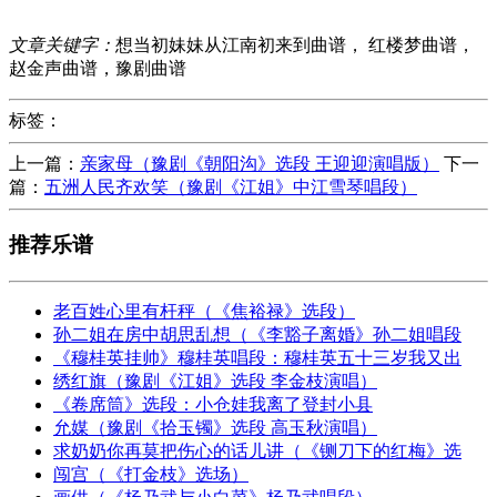
文章关键字：
想当初妹妹从江南初来到曲谱， 红楼梦曲谱，
赵金声曲谱，豫剧曲谱
标签：
上一篇：
亲家母（豫剧《朝阳沟》选段 王迎迎演唱版）
下一
篇：
五洲人民齐欢笑（豫剧《江姐》中江雪琴唱段）
推荐乐谱
老百姓心里有杆秤（《焦裕禄》选段）
孙二姐在房中胡思乱想（《李豁子离婚》孙二姐唱段
《穆桂英挂帅》穆桂英唱段：穆桂英五十三岁我又出
绣红旗（豫剧《江姐》选段 李金枝演唱）
《卷席筒》选段：小仓娃我离了登封小县
允媒（豫剧《拾玉镯》选段 高玉秋演唱）
求奶奶你再莫把伤心的话儿讲（《铡刀下的红梅》选
闯宫（《打金枝》选场）