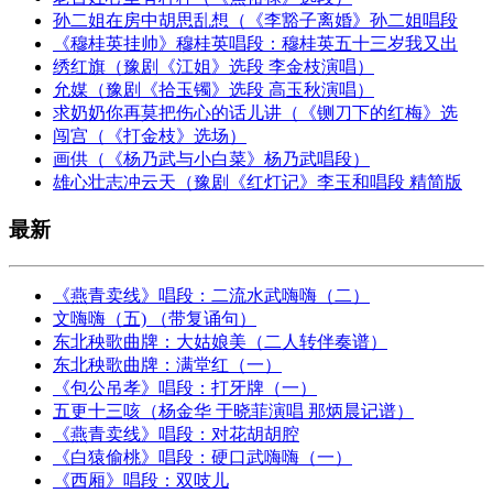
孙二姐在房中胡思乱想（《李豁子离婚》孙二姐唱段
《穆桂英挂帅》穆桂英唱段：穆桂英五十三岁我又出
绣红旗（豫剧《江姐》选段 李金枝演唱）
允媒（豫剧《拾玉镯》选段 高玉秋演唱）
求奶奶你再莫把伤心的话儿讲（《铡刀下的红梅》选
闯宫（《打金枝》选场）
画供（《杨乃武与小白菜》杨乃武唱段）
雄心壮志冲云天（豫剧《红灯记》李玉和唱段 精简版
最新
《燕青卖线》唱段：二流水武嗨嗨（二）
文嗨嗨（五) （带复诵句）
东北秧歌曲牌：大姑娘美（二人转伴奏谱）
东北秧歌曲牌：满堂红（一）
《包公吊孝》唱段：打牙牌（一）
五更十三咳（杨金华 于晓菲演唱 那炳晨记谱）
《燕青卖线》唱段：对花胡胡腔
《白猿偷桃》唱段：硬口武嗨嗨（一）
《西厢》唱段：双吱儿