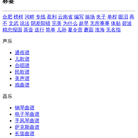
标签
合肥
榜样
河畔
专线
盈利
云南省
编写
操场
夹子
单程
眼泪
再
不
文武
说法
阴差阳错
完美
为什么
趁早
无所事事
体贴
碧波
精忠报国
茶壶
送行
简单
儿孙
夏令营
蘑菇
淮海
无名指
声乐
通俗谱
儿歌谱
合唱谱
民歌谱
美声谱
戏曲谱
器乐
钢琴曲谱
电子琴曲谱
手风琴曲谱
萨克斯曲谱
长笛曲谱