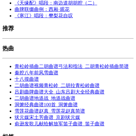
《天缘配》唱段：南边道胡胡腔（二）
曲牌联缀曲例：西厢·观花
《寒江》唱段：樊梨花自叹
推荐
热曲
青松岭插曲二胡曲谱弓法和指法_二胡青松岭插曲简谱
秦腔八年前风雪曲谱
十八摸曲谱
二胡曲谱视频青松岭_二胡拉青松岭曲谱
吕剧曲牌曲谱大全_山东吕剧大全经典曲谱
二胡曲谱地道战_地道战曲谱
洞箫经典曲谱100首_洞箫曲谱
雪莲花曲谱赵真_雪莲花赵真简谱
状元媒宋土芳曲谱_京剧状元媒
俞逊发歌儿献给解放军笛子曲谱_笛子曲谱