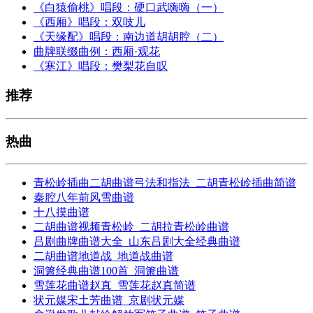
《白猿偷桃》唱段：硬口武嗨嗨（一）
《西厢》唱段：双吱儿
《天缘配》唱段：南边道胡胡腔（二）
曲牌联缀曲例：西厢·观花
《寒江》唱段：樊梨花自叹
推荐
热曲
青松岭插曲二胡曲谱弓法和指法_二胡青松岭插曲简谱
秦腔八年前风雪曲谱
十八摸曲谱
二胡曲谱视频青松岭_二胡拉青松岭曲谱
吕剧曲牌曲谱大全_山东吕剧大全经典曲谱
二胡曲谱地道战_地道战曲谱
洞箫经典曲谱100首_洞箫曲谱
雪莲花曲谱赵真_雪莲花赵真简谱
状元媒宋土芳曲谱_京剧状元媒