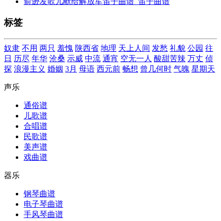
俞逊发歌儿献给解放军笛子曲谱_笛子曲谱
标签
奴隶
不用
两只
羞愧
陕西省
地理
天上人间
发愁
礼貌
公园
往
日
历尽
年华
沧桑
示威
中流
通宵
空无一人
酸甜苦辣
万丈
侦
探
浪漫主义
婚姻
3月
母语
西元前
畅想
曾几何时
气魄
星期天
声乐
通俗谱
儿歌谱
合唱谱
民歌谱
美声谱
戏曲谱
器乐
钢琴曲谱
电子琴曲谱
手风琴曲谱