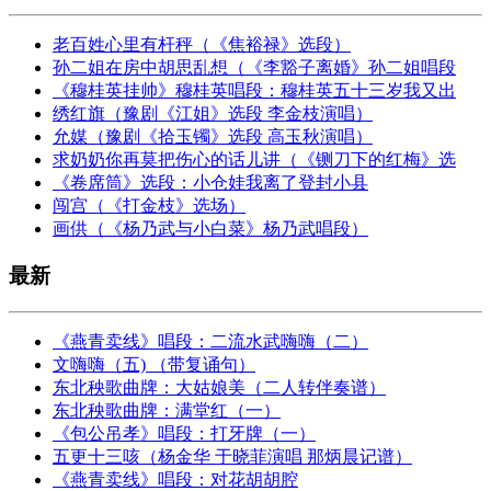
老百姓心里有杆秤（《焦裕禄》选段）
孙二姐在房中胡思乱想（《李豁子离婚》孙二姐唱段
《穆桂英挂帅》穆桂英唱段：穆桂英五十三岁我又出
绣红旗（豫剧《江姐》选段 李金枝演唱）
允媒（豫剧《拾玉镯》选段 高玉秋演唱）
求奶奶你再莫把伤心的话儿讲（《铡刀下的红梅》选
《卷席筒》选段：小仓娃我离了登封小县
闯宫（《打金枝》选场）
画供（《杨乃武与小白菜》杨乃武唱段）
最新
《燕青卖线》唱段：二流水武嗨嗨（二）
文嗨嗨（五) （带复诵句）
东北秧歌曲牌：大姑娘美（二人转伴奏谱）
东北秧歌曲牌：满堂红（一）
《包公吊孝》唱段：打牙牌（一）
五更十三咳（杨金华 于晓菲演唱 那炳晨记谱）
《燕青卖线》唱段：对花胡胡腔